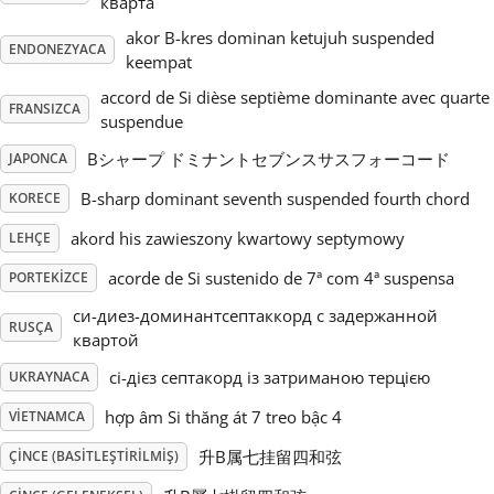
кварта
akor B-kres dominan ketujuh suspended
Русский
ENDONEZYACA
keempat
accord de Si dièse septième dominante avec quarte
FRANSIZCA
Svenska
suspendue
Bシャープ ドミナントセブンスサスフォーコード
JAPONCA
Tiếng Việt
B-sharp dominant seventh suspended fourth chord
KORECE
akord his zawieszony kwartowy septymowy
LEHÇE
Türkçe
acorde de Si sustenido de 7ª com 4ª suspensa
PORTEKIZCE
си-диез-доминантсептаккорд с задержанной
Українська
RUSÇA
квартой
сі-дієз септакорд iз затриманою терцією
UKRAYNACA
简体中文
hợp âm Si thăng át 7 treo bậc 4
VIETNAMCA
升B属七挂留四和弦
ÇINCE (BASITLEŞTIRILMIŞ)
繁體中文