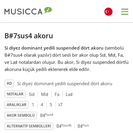
Me
Bahasa Indonesia
B#7sus4 akoru
Si diyez dominant yedili suspended dört akoru
(sembolü
Български
B#7sus4 olarak yazılır) dört sesli bir akor olup Si
♯
, Mi
♯
, Fa
,
ve La
♯
notalardan oluşur. Bu akor, Si diyez suspended dörtlü
Dansk
akoruna küçük yedili eklenerek elde edilir.
Si diyez dominant yedili suspended dört akoru
AD
Deutsch
Si
♯
Mi
♯
Fa
La
♯
NOTALAR
♭
1
4
5
7
ARALIKLAR
English
♯
7sus4
B
AKOR SEMBOLÜ
♯
♯
7(sus4)
7sus
B
B
Español
ALTERNATIF SEMBOLLERI