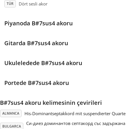
Dört sesli akor
TÜR
Français
Piyanoda B#7sus4 akoru
한국어
Gitarda B#7sus4 akoru
हिन्दी
Ukuleledede B#7sus4 akoru
Italiano
Portede B#7sus4 akoru
日本語
B#7sus4 akoru kelimesinin çevirileri
Polski
His-Dominantseptakkord mit suspendierter Quarte
ALMANCA
Português
Си-диез доминантов септакорд със задържана
BULGARCA