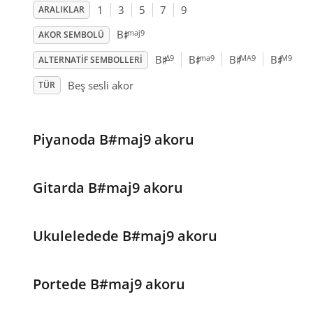
1
3
5
7
9
ARALIKLAR
♯
maj9
B
AKOR SEMBOLÜ
♯
♯
♯
♯
Δ9
ma9
MA9
M9
B
B
B
B
ALTERNATIF SEMBOLLERI
Beş sesli akor
TÜR
Piyanoda B#maj9 akoru
Gitarda B#maj9 akoru
Ukuleledede B#maj9 akoru
Portede B#maj9 akoru