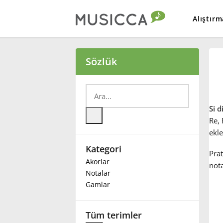
Alıştırm
Bahasa Indonesia
Sözlük
Български
Si 
Dansk
Re
,
ekle
Kategori
Deutsch
Prat
Akorlar
not
Notalar
English
Gamlar
Español
Tüm terimler