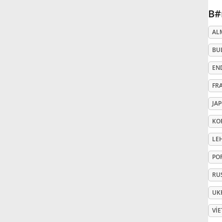
B#
Русский
AL
BU
Svenska
EN
Tiếng Việt
FR
JA
Türkçe
KO
LE
Українська
PO
RU
简体中文
UK
繁體中文
VI