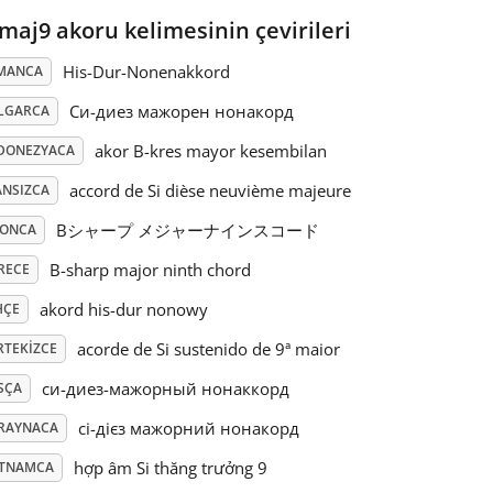
maj9 akoru kelimesinin çevirileri
His-Dur-Nonenakkord
MANCA
Си-диез мажорен нонакорд
LGARCA
akor B-kres mayor kesembilan
DONEZYACA
accord de Si dièse neuvième majeure
ANSIZCA
Bシャープ メジャーナインスコード
PONCA
B-sharp major ninth chord
RECE
akord his-dur nonowy
HÇE
acorde de Si sustenido de 9ª maior
RTEKIZCE
си-диез-мажорный нонаккорд
SÇA
сі-дієз мажорний нонакорд
RAYNACA
hợp âm Si thăng trưởng 9
ETNAMCA