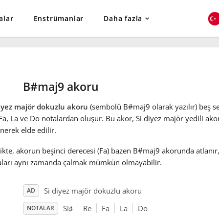
alar
Enstrümanlar
Daha fazla
B#maj9 akoru
diyez majör dokuzlu akoru
(sembolü B#maj9 olarak yazılır) beş ses
 Fa
, La
ve Do
notalardan oluşur. Bu akor, Si diyez majör yedili a
nerek elde edilir.
ikte, akorun beşinci derecesi (Fa
) bazen B#maj9 akorunda atlanır
aları aynı zamanda çalmak mümkün olmayabilir.
Si diyez majör dokuzlu akoru
AD
Si
♯
Re
Fa
La
Do
NOTALAR