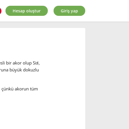
Hesap oluştur
Giriş yap
li bir akor olup Si
♯
,
koruna büyük dokuzlu
, çünkü akorun tüm