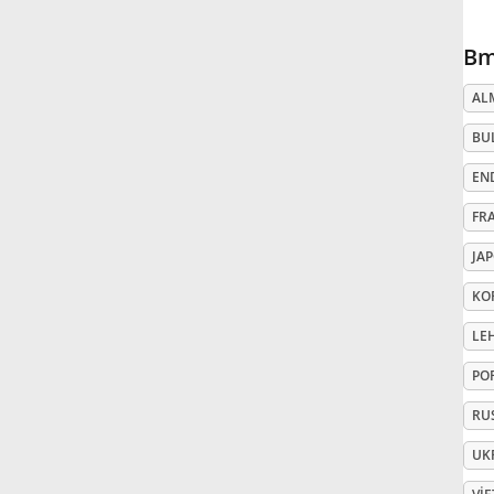
Русский
Bm
AL
Svenska
BU
EN
Tiếng Việt
FR
Türkçe
JA
KO
Українська
LE
PO
简体中文
RU
UK
繁體中文