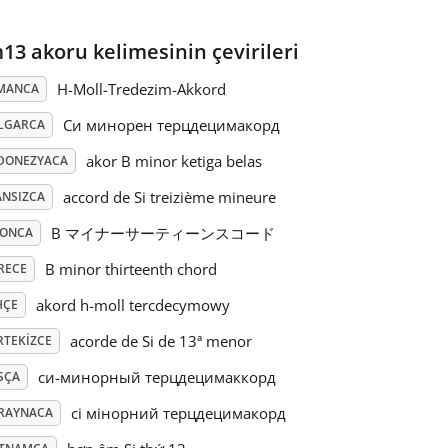
13 akoru kelimesinin çevirileri
H-Moll-Tredezim-Akkord
MANCA
Си минорен терцдецимакорд
LGARCA
akor B minor ketiga belas
DONEZYACA
accord de Si treizième mineure
ANSIZCA
B マイナーサーティーンスコード
PONCA
B minor thirteenth chord
RECE
akord h-moll tercdecymowy
HÇE
acorde de Si de 13ª menor
RTEKIZCE
си-минорный терцдецимаккорд
SÇA
сі мінорний терцдецимакорд
RAYNACA