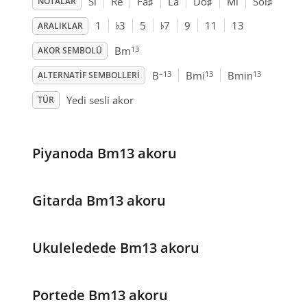
Si
Re
Fa
♯
La
Do
♯
Mi
Sol
♯
NOTALAR
♭
♭
1
3
5
7
9
11
13
ARALIKLAR
13
Bm
AKOR SEMBOLÜ
–13
13
13
B
Bmi
Bmin
ALTERNATIF SEMBOLLERI
Yedi sesli akor
TÜR
Piyanoda Bm13 akoru
Gitarda Bm13 akoru
Ukuleledede Bm13 akoru
Portede Bm13 akoru