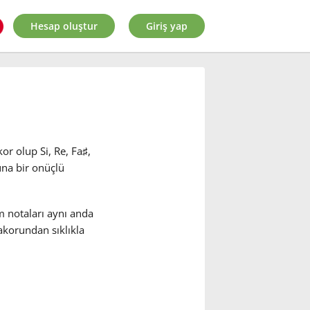
Hesap oluştur
Giriş yap
or olup Si, Re, Fa
♯
,
una bir onüçlü
m notaları aynı anda
akorundan sıklıkla