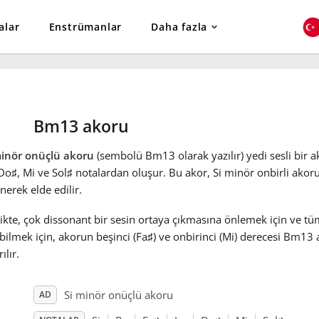
alar
Enstrümanlar
Daha fazla
Bm13 akoru
minör onüçlü akoru
(sembolü Bm13 olarak yazılır) yedi sesli bir ak
 Do
♯
, Mi ve Sol
♯
notalardan oluşur. Bu akor, Si minör onbirli akor
nerek elde edilir.
ikte, çok dissonant bir sesin ortaya çıkmasına önlemek için ve tü
bilmek için, akorun beşinci (Fa
♯
) ve onbirinci (Mi) derecesi Bm13 
ılır.
Si minör onüçlü akoru
AD