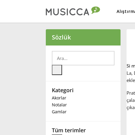
Alıştırm
Bahasa Indonesia
Sözlük
Български
Si 
Dansk
La,
ekle
Kategori
Deutsch
Prat
Akorlar
çala
Notalar
çıkar
English
Gamlar
Español
Tüm terimler