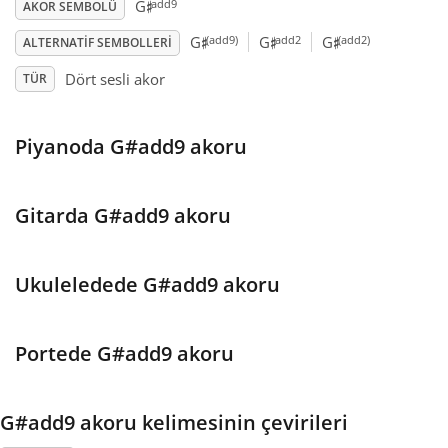
♯
add9
G
AKOR SEMBOLÜ
♯
♯
♯
Français
(add9)
add2
(add2)
G
G
G
ALTERNATIF SEMBOLLERI
Dört sesli akor
TÜR
한국어
Piyanoda G#add9 akoru
हिन्दी
Gitarda G#add9 akoru
Italiano
Ukuleledede G#add9 akoru
日本語
Portede G#add9 akoru
Polski
G#add9 akoru kelimesinin çevirileri
Português