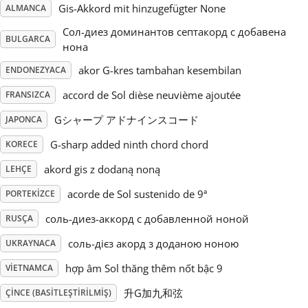
Gis-Akkord mit hinzugefügter None
ALMANCA
Русский
Сол-диез доминантов септакорд с добавена
BULGARCA
нона
akor G-kres tambahan kesembilan
ENDONEZYACA
Svenska
accord de Sol dièse neuvième ajoutée
FRANSIZCA
Tiếng Việt
Gシャープ アドナインスコード
JAPONCA
G-sharp added ninth chord chord
KORECE
Türkçe
akord gis z dodaną noną
LEHÇE
acorde de Sol sustenido de 9ª
PORTEKIZCE
Українська
соль-диез-аккорд с добавленной ноной
RUSÇA
соль-дієз акорд з доданою ноною
UKRAYNACA
简体中文
hợp âm Sol thăng thêm nốt bậc 9
VIETNAMCA
繁體中文
升G加九和弦
ÇINCE (BASITLEŞTIRILMIŞ)