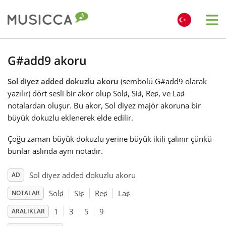
Me
Bahasa Indonesia
G#add9 akoru
Sol diyez added dokuzlu akoru
(sembolü G#add9 olarak
Български
yazılır) dört sesli bir akor olup Sol
♯
, Si
♯
, Re
♯
, ve La
♯
notalardan oluşur. Bu akor, Sol diyez majör akoruna bir
Dansk
büyük dokuzlu eklenerek elde edilir.
Çoğu zaman büyük dokuzlu yerine büyük ikili çalınır çünkü
Deutsch
bunlar aslında aynı notadır.
Sol diyez added dokuzlu akoru
AD
English
Sol
♯
Si
♯
Re
♯
La
♯
NOTALAR
1
3
5
9
ARALIKLAR
Español