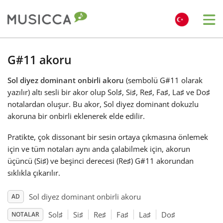
Me
Bahasa Indonesia
G#11 akoru
Sol diyez dominant onbirli akoru
(sembolü G#11 olarak
Български
yazılır) altı sesli bir akor olup Sol
♯
, Si
♯
, Re
♯
, Fa
♯
, La
♯
ve Do
♯
notalardan oluşur. Bu akor, Sol diyez dominant dokuzlu
Dansk
akoruna bir onbirli eklenerek elde edilir.
Pratikte, çok dissonant bir sesin ortaya çıkmasına önlemek
Deutsch
için ve tüm notaları aynı anda çalabilmek için, akorun
üçüncü (Si
♯
) ve beşinci derecesi (Re
♯
) G#11 akorundan
sıklıkla çıkarılır.
English
Sol diyez dominant onbirli akoru
AD
Español
Sol
♯
Si
♯
Re
♯
Fa
♯
La
♯
Do
♯
NOTALAR