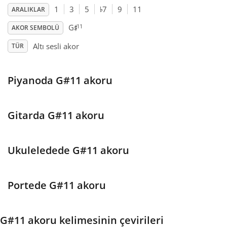
♭
1
3
5
7
9
11
ARALIKLAR
♯
Français
11
G
AKOR SEMBOLÜ
Altı sesli akor
TÜR
한국어
Piyanoda G#11 akoru
हिन्दी
Gitarda G#11 akoru
Italiano
Ukuleledede G#11 akoru
日本語
Polski
Portede G#11 akoru
Português
G#11 akoru kelimesinin çevirileri