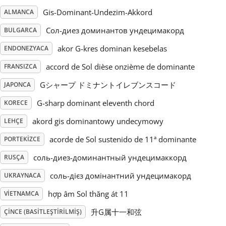
Gis-Dominant-Undezim-Akkord
ALMANCA
Русский
Сол-диез доминантов ундецимакорд
BULGARCA
akor G-kres dominan kesebelas
ENDONEZYACA
Svenska
accord de Sol dièse onzième de dominante
FRANSIZCA
Gシャープ ドミナントイレブンスコード
Tiếng Việt
JAPONCA
G-sharp dominant eleventh chord
KORECE
Türkçe
akord gis dominantowy undecymowy
LEHÇE
acorde de Sol sustenido de 11ª dominante
PORTEKIZCE
Українська
соль-диез-доминантный ундецимаккорд
RUSÇA
соль-дієз домінантний ундецимакорд
UKRAYNACA
简体中文
hợp âm Sol thăng át 11
VIETNAMCA
升G属十一和弦
ÇINCE (BASITLEŞTIRILMIŞ)
繁體中文