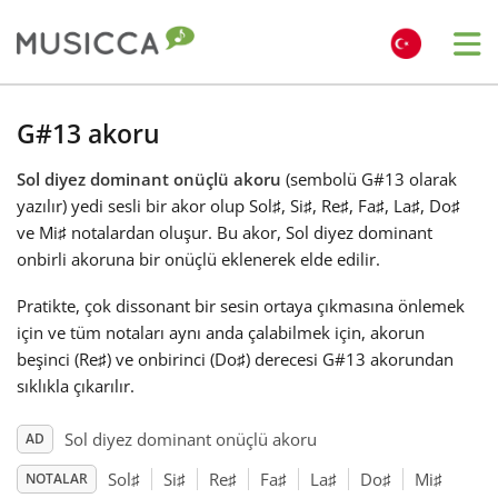
Me
Bahasa Indonesia
G#13 akoru
Sol diyez dominant onüçlü akoru
(sembolü G#13 olarak
Български
yazılır) yedi sesli bir akor olup Sol
♯
, Si
♯
, Re
♯
, Fa
♯
, La
♯
, Do
♯
ve Mi
♯
notalardan oluşur. Bu akor, Sol diyez dominant
Dansk
onbirli akoruna bir onüçlü eklenerek elde edilir.
Pratikte, çok dissonant bir sesin ortaya çıkmasına önlemek
Deutsch
için ve tüm notaları aynı anda çalabilmek için, akorun
beşinci (Re
♯
) ve onbirinci (Do
♯
) derecesi G#13 akorundan
sıklıkla çıkarılır.
English
Sol diyez dominant onüçlü akoru
AD
Español
Sol
♯
Si
♯
Re
♯
Fa
♯
La
♯
Do
♯
Mi
♯
NOTALAR