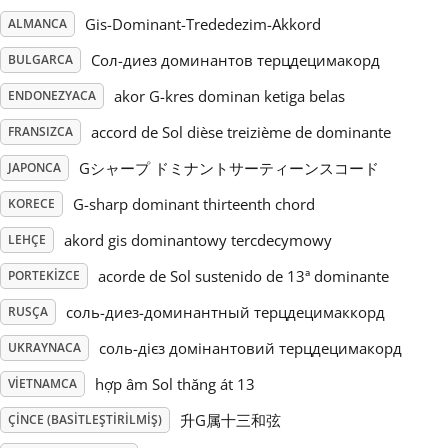
Gis-Dominant-Trededezim-Akkord
ALMANCA
Русский
Сол-диез доминантов терцдецимакорд
BULGARCA
akor G-kres dominan ketiga belas
ENDONEZYACA
Svenska
accord de Sol dièse treizième de dominante
FRANSIZCA
Gシャープ ドミナントサーティーンスコード
Tiếng Việt
JAPONCA
G-sharp dominant thirteenth chord
KORECE
Türkçe
akord gis dominantowy tercdecymowy
LEHÇE
acorde de Sol sustenido de 13ª dominante
PORTEKIZCE
Українська
соль-диез-доминантный терцдецимаккорд
RUSÇA
соль-дієз домінантовий терцдецимакорд
UKRAYNACA
简体中文
hợp âm Sol thăng át 13
VIETNAMCA
升G属十三和弦
ÇINCE (BASITLEŞTIRILMIŞ)
繁體中文