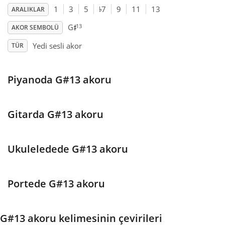
♭
1
3
5
7
9
11
13
ARALIKLAR
♯
Français
13
G
AKOR SEMBOLÜ
Yedi sesli akor
TÜR
한국어
Piyanoda G#13 akoru
हिन्दी
Gitarda G#13 akoru
Italiano
Ukuleledede G#13 akoru
日本語
Polski
Portede G#13 akoru
Português
G#13 akoru kelimesinin çevirileri