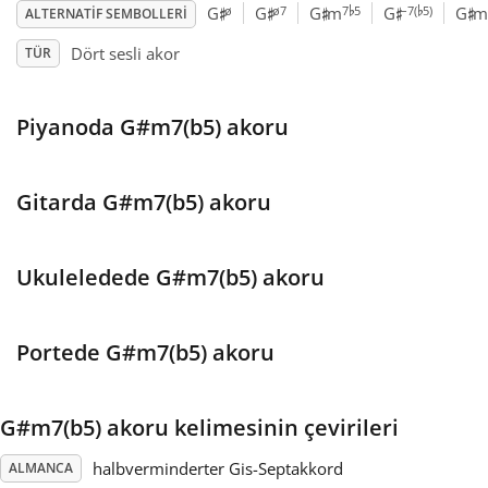
♭
♭
♯
♯
♯
♯
♯
ø
ø7
7
5
–7(
5)
G
G
G
m
G
G
m
ALTERNATIF SEMBOLLERI
Français
Dört sesli akor
TÜR
한국어
Piyanoda G#m7(b5) akoru
हिन्दी
Gitarda G#m7(b5) akoru
Italiano
Ukuleledede G#m7(b5) akoru
日本語
Portede G#m7(b5) akoru
Polski
G#m7(b5) akoru kelimesinin çevirileri
Português
halbverminderter Gis-Septakkord
ALMANCA