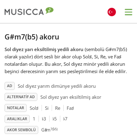
Me
Bahasa Indonesia
G#m7(b5) akoru
Sol diyez yarı eksiltilmiş yedili akoru
(sembolü G#m7(b5)
Български
olarak yazılır) dört sesli bir akor olup Sol
♯
, Si, Re, ve Fa
♯
notalardan oluşur. Bu akor, Sol diyez minör yedili akorun
Dansk
beşinci derecesinin yarım ses pesleştirilmesi ile elde edilir.
Sol diyez yarım dimünye yedili akoru
AD
Deutsch
Sol diyez yarı eksiltilmiş akor
ALTERNATIF AD
Sol
♯
Si
Re
Fa
♯
NOTALAR
English
♭
♭
♭
1
3
5
7
ARALIKLAR
♭
♯
7(
5)
G
m
Español
AKOR SEMBOLÜ