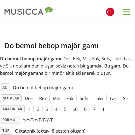
Me
Bahasa Indonesia
Do bemol bebop majör gamı
Български
Do bemol bebop majör gamı
Do
♭
, Re
♭
, Mi
♭
, Fa
♭
, Sol
♭
, La
♭
♭
, La
♭
,
ve Si
♭
notalarından oluşan sekiz notalı bir gamdır. Bu gam, Do
Dansk
bemol majör gamına bir minör altılı eklenerek oluşur.
Do bemol bebop majör gamı
AD
Deutsch
Do
♭
Re
♭
Mi
♭
Fa
♭
Sol
♭
La
♭
♭
La
♭
Si
♭
NOTALAR
English
1
2
3
4
5
♭
6
6
7
1
ARALIKLAR
Y-Y-T-Y-T-T-Y-T
FORMÜL
Español
Oktatonik (oktavı 8 sesten oluşan)
TÜR