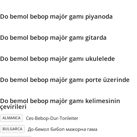
Français
Do bemol bebop majör gamı piyanoda
한국어
Do bemol bebop majör gamı gitarda
हिन्दी
Do bemol bebop majör gamı ukulelede
Italiano
Do bemol bebop majör gamı porte üzerinde
日本語
Do bemol bebop majör gamı kelimesinin
çevirileri
Polski
Ces-Bebop-Dur-Tonleiter
ALMANCA
До-бемол бибоп мажорна гама
BULGARCA
Português