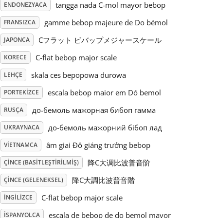
tangga nada C-mol mayor bebop
ENDONEZYACA
Русский
gamme bebop majeure de Do bémol
FRANSIZCA
Cフラット ビバップメジャースケール
JAPONCA
Svenska
C-flat bebop major scale
KORECE
skala ces bepopowa durowa
LEHÇE
Tiếng Việt
escala bebop maior em Dó bemol
PORTEKIZCE
до-бемоль мажорная бибоп гамма
RUSÇA
Türkçe
до-бемоль мажорний бібоп лад
UKRAYNACA
Українська
âm giai Đô giáng trưởng bebop
VIETNAMCA
降C大调比波普音阶
ÇINCE (BASITLEŞTIRILMIŞ)
简体中文
降C大調比波普音階
ÇINCE (GELENEKSEL)
C-flat bebop major scale
İNGILIZCE
繁體中文
escala de bebop de do bemol mayor
İSPANYOLCA