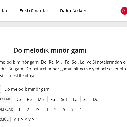
alar
Enstrümanlar
Daha fazla
Do melodik minör gamı
melodik minör gamı
Do, Re, Mi
♭
, Fa, Sol, La, ve Si notalarından o
ır. Bu gam, Do naturel minör gamın altıncı ve yedinci seslerinin
eştirilmesi ile oluşur.
Do melodik minör gamı
Do
Re
Mi
♭
Fa
Sol
La
Si
Do
TALAR
1
2
♭
3
4
5
6
7
1
ALIKLAR
Y-T-Y-Y-Y-Y-T
RMÜL