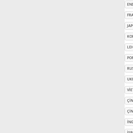
EN
Русский
FR
JA
Svenska
KO
LE
Tiếng Việt
PO
RU
Türkçe
UK
Українська
VI
ÇIN
简体中文
ÇIN
İNG
繁體中文
İS