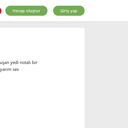
Hesap oluştur
Giriş yap
luşan yedi notalı bir
 yarım ses