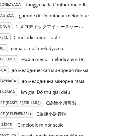
tangga nada C minor melodis
DONEZYACA
gamme de Do mineur mélodique
ANSIZCA
C メロディックマイナースケール
PONCA
C melodic minor scale
RECE
gama c-moll melodyczna
HÇE
escala menor melódica em Dó
RTEKIZCE
до мелодическая минорная гамма
SÇA
до мелодична мінорна гама
RAYNACA
âm giai Đô thứ giai điệu
ETNAMCA
C旋律小调音階
CE (BASITLEŞTIRILMIŞ)
C旋律小調音階
CE (GELENEKSEL)
C melodic minor scale
ILIZCE
escala de do menor melódica
PANYOLCA