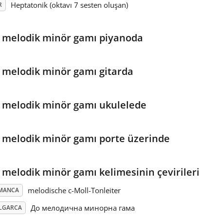
Heptatonik (oktavı 7 sesten oluşan)
R
 melodik minör gamı piyanoda
 melodik minör gamı gitarda
 melodik minör gamı ukulelede
 melodik minör gamı porte üzerinde
 melodik minör gamı kelimesinin çevirileri
melodische c-Moll-Tonleiter
MANCA
До мелодична минорна гама
LGARCA