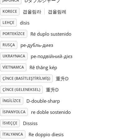
Dダブルシャープ
JAPONCA
겹올림라
겹올림레
KORECE
Русский
disis
LEHÇE
Svenska
Ré duplo sustenido
PORTEKIZCE
ре-дубль-диез
RUSÇA
Tiếng Việt
ре-подвійний-дієз
UKRAYNACA
Rê thăng kép
VIETNAMCA
Türkçe
重升D
ÇINCE (BASITLEŞTIRILMIŞ)
重升D
ÇINCE (GELENEKSEL)
Українська
D-double-sharp
İNGILIZCE
简体中文
re doble sostenido
İSPANYOLCA
Dississ
İSVEÇÇE
繁體中文
Re doppio diesis
İTALYANCA