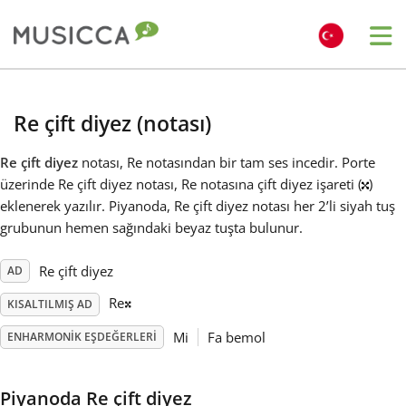
Me
Bahasa Indonesia
Re çift diyez (notası)
Български
Re çift diyez
notası, Re notasından bir tam ses incedir. Porte
üzerinde Re çift diyez notası, Re notasına çift diyez işareti (
)
eklenerek yazılır. Piyanoda, Re çift diyez notası her 2’li siyah tuş
Dansk
grubunun hemen sağındaki beyaz tuşta bulunur.
𝄪
Deutsch
Re çift diyez
AD
Re
KISALTILMIŞ AD
English
Mi
Fa bemol
ENHARMONIK EŞDEĞERLERI
Español
Piyanoda Re çift diyez