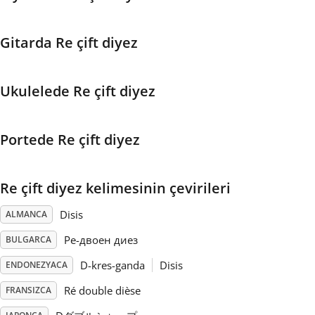
Français
Gitarda Re çift diyez
한국어
Ukulelede Re çift diyez
हिन्दी
Portede Re çift diyez
Italiano
Re çift diyez kelimesinin çevirileri
日本語
Disis
ALMANCA
Ре-двоен диез
BULGARCA
Polski
D-kres-ganda
Disis
ENDONEZYACA
Ré double dièse
FRANSIZCA
Português