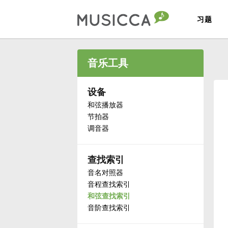
习题
Bahasa Indonesia
音乐工具
Български
设备
和弦播放器
节拍器
Dansk
调音器
Deutsch
查找索引
音名对照器
English
音程查找索引
和弦查找索引
音阶查找索引
Español