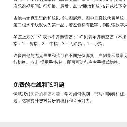
准乐谱视图间进行切换。最后，点击“播放和弦”按钮或按下
吉他与尤克里里的和弦以指法图展示。图中垂直线代表琴弦
第二根水平线默认为第一品，若左侧标有数字，则以该数字
琴弦上方的 "×" 表示不弹奏该弦；"○" 则表示弹奏空弦（
指：1 = 食指，2 = 中指，3 = 无名指，4 = 小指。
许多吉他与尤克里里和弦可在不同把位弹奏。左侧显示最常
行切换。点击“惯用手”按钮，即可可进行左右手模式切换。
免费的在线和弦习题
试试我们
免费的和弦习题
，学习如何识别、书写和演奏和旋
题，这将提升您对音乐的理解和音乐能力。