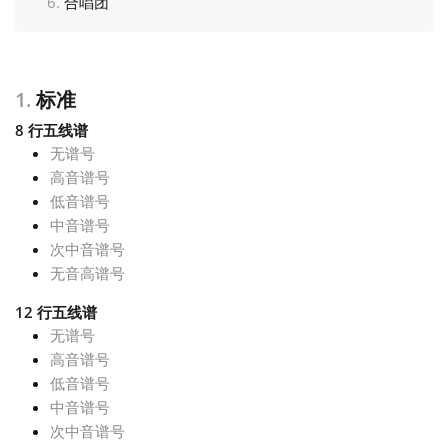
合唱团
Français
1.
标准
한국어
8 行五线谱
无谱号
हिन्दी
高音谱号
低音谱号
中音谱号
Italiano
次中音谱号
无音高谱号
日本語
12 行五线谱
无谱号
高音谱号
Polski
低音谱号
中音谱号
Português
次中音谱号