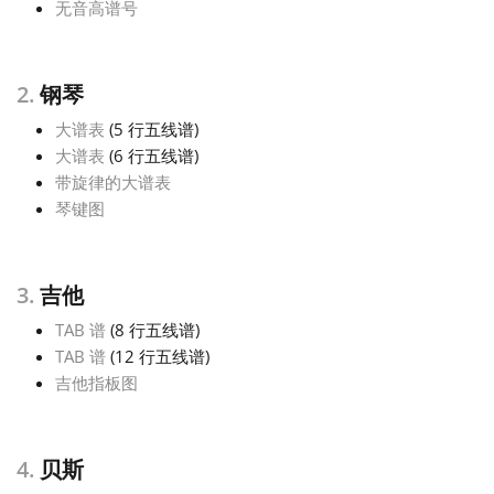
无音高谱号
Русский
2.
钢琴
Svenska
大谱表
(5 行五线谱)
大谱表
(6 行五线谱)
带旋律的大谱表
Tiếng Việt
琴键图
Türkçe
3.
吉他
Українська
TAB 谱
(8 行五线谱)
TAB 谱
(12 行五线谱)
吉他指板图
简体中文
4.
贝斯
繁體中文