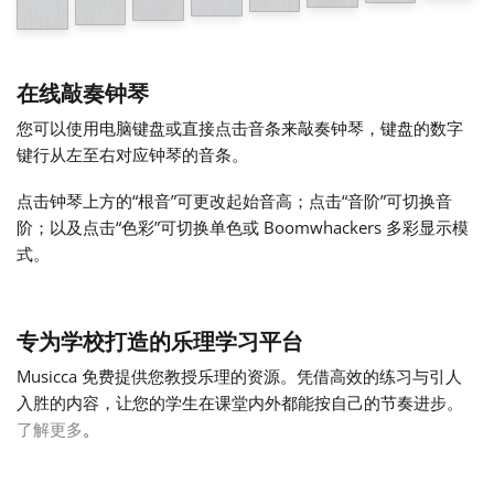
Français
在线敲奏钟琴
한국어
您可以使用电脑键盘或直接点击音条来敲奏钟琴，键盘的数字
键行从左至右对应钟琴的音条。
हिन्दी
点击钟琴上方的“根音”可更改起始音高；点击“音阶”可切换音
阶；以及点击“色彩”可切换单色或 Boomwhackers 多彩显示模
式。
Italiano
日本語
专为学校打造的乐理学习平台
Musicca 免费提供您教授乐理的资源。凭借高效的练习与引人
Polski
入胜的内容，让您的学生在课堂内外都能按自己的节奏进步。
了解更多
。
Português