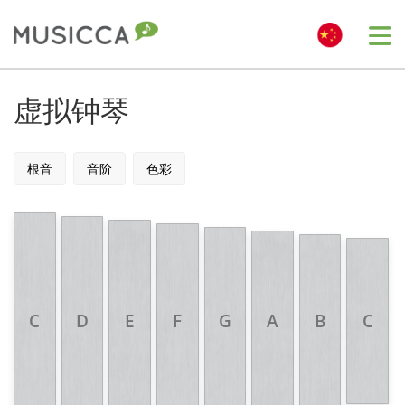
Me
Bahasa Indonesia
虚拟钟琴
Български
根音
音阶
色彩
Dansk
Deutsch
C
D
E
F
G
A
B
C
English
Español