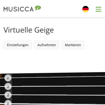
Me
Bahasa Indonesia
Virtuelle Geige
Български
Einstellungen
Aufnehmen
Markieren
Dansk
Deutsch
e
English
a
d
Español
g