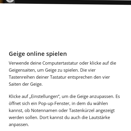
Français
한국어
हिन्दी
Geige online spielen
Verwende deine Computertastatur oder klicke auf die
Italiano
Geigensaiten, um Geige zu spielen. Die vier
Tastenreihen deiner Tastatur entsprechen den vier
Saiten der Geige.
日本語
Klicke auf „Einstellungen“, um die Geige anzupassen. Es
öffnet sich ein Pop-up-Fenster, in dem du wählen
Polski
kannst, ob Notennamen oder Tastenkürzel angezeigt
werden sollen. Dort kannst du auch die Lautstärke
anpassen.
Português