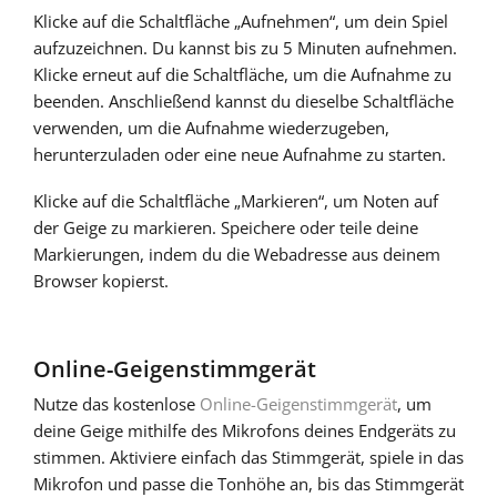
Klicke auf die Schaltfläche „Aufnehmen“, um dein Spiel
Русский
aufzuzeichnen. Du kannst bis zu 5 Minuten aufnehmen.
Klicke erneut auf die Schaltfläche, um die Aufnahme zu
beenden. Anschließend kannst du dieselbe Schaltfläche
Svenska
verwenden, um die Aufnahme wiederzugeben,
herunterzuladen oder eine neue Aufnahme zu starten.
Tiếng Việt
Klicke auf die Schaltfläche „Markieren“, um Noten auf
der Geige zu markieren. Speichere oder teile deine
Markierungen, indem du die Webadresse aus deinem
Türkçe
Browser kopierst.
Українська
Online-Geigenstimmgerät
简体中文
Nutze das kostenlose
Online-Geigenstimmgerät
, um
deine Geige mithilfe des Mikrofons deines Endgeräts zu
stimmen. Aktiviere einfach das Stimmgerät, spiele in das
繁體中文
Mikrofon und passe die Tonhöhe an, bis das Stimmgerät