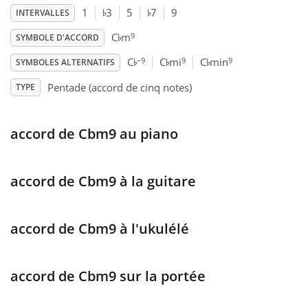
♭
♭
1
3
5
7
9
INTERVALLES
♭
Français
9
C
m
SYMBOLE D'ACCORD
♭
♭
♭
–9
9
9
C
C
mi
C
min
SYMBOLES ALTERNATIFS
한국어
Pentade (accord de cinq notes)
TYPE
हिन्दी
accord de Cbm9 au piano
Italiano
accord de Cbm9 à la guitare
日本語
accord de Cbm9 à l'ukulélé
Polski
accord de Cbm9 sur la portée
Português