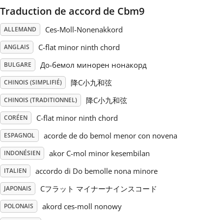
Traduction de accord de Cbm9
Русский
Ces-Moll-Nonenakkord
ALLEMAND
C-flat minor ninth chord
ANGLAIS
Svenska
До-бемол минорен нонакорд
BULGARE
降C小九和弦
Tiếng Việt
CHINOIS (SIMPLIFIÉ)
降C小九和弦
CHINOIS (TRADITIONNEL)
Türkçe
C-flat minor ninth chord
CORÉEN
acorde de do bemol menor con novena
ESPAGNOL
Українська
akor C-mol minor kesembilan
INDONÉSIEN
accordo di Do bemolle nona minore
ITALIEN
简体中文
Cフラット マイナーナインスコード
JAPONAIS
akord ces-moll nonowy
POLONAIS
繁體中文