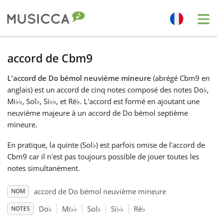
Me
Bahasa Indonesia
accord de Cbm9
L'accord de Do bémol neuvième mineure
(abrégé Cbm9 en
Български
anglais) est un accord de cinq notes composé des notes Do
♭
,
Mi
♭
♭
, Sol
♭
, Si
♭
♭
, et Ré
♭
. L'accord est formé en ajoutant une
Dansk
neuvième majeure à un accord de Do bémol septième
mineure.
Deutsch
En pratique, la quinte (Sol
♭
) est parfois omise de l'accord de
Cbm9 car il n'est pas toujours possible de jouer toutes les
notes simultanément.
English
accord de Do bémol neuvième mineure
NOM
Español
Do
♭
Mi
♭
♭
Sol
♭
Si
♭
♭
Ré
♭
NOTES