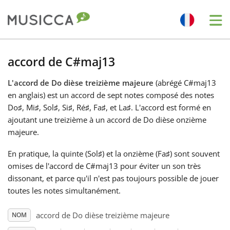
Me
Bahasa Indonesia
accord de C#maj13
L'accord de Do dièse treizième majeure
(abrégé C#maj13
Български
en anglais) est un accord de sept notes composé des notes
Do
♯
, Mi
♯
, Sol
♯
, Si
♯
, Ré
♯
, Fa
♯
, et La
♯
. L'accord est formé en
Dansk
ajoutant une treizième à un accord de Do dièse onzième
majeure.
Deutsch
En pratique, la quinte (Sol
♯
) et la onzième (Fa
♯
) sont souvent
omises de l'accord de C#maj13 pour éviter un son très
dissonant, et parce qu'il n'est pas toujours possible de jouer
English
toutes les notes simultanément.
accord de Do dièse treizième majeure
NOM
Español