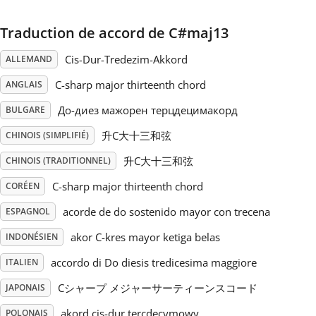
Русский
Traduction de accord de C#maj13
Cis-Dur-Tredezim-Akkord
ALLEMAND
Svenska
C-sharp major thirteenth chord
ANGLAIS
До-диез мажорен терцдецимакорд
BULGARE
Tiếng Việt
升C大十三和弦
CHINOIS (SIMPLIFIÉ)
升C大十三和弦
CHINOIS (TRADITIONNEL)
Türkçe
C-sharp major thirteenth chord
CORÉEN
Українська
acorde de do sostenido mayor con trecena
ESPAGNOL
akor C-kres mayor ketiga belas
INDONÉSIEN
简体中文
accordo di Do diesis tredicesima maggiore
ITALIEN
Cシャープ メジャーサーティーンスコード
JAPONAIS
繁體中文
akord cis-dur tercdecymowy
POLONAIS