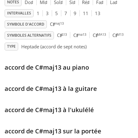
Do
♯
Mi
♯
Sol
♯
Si
♯
Ré
♯
Fa
♯
La
♯
NOTES
Français
1
3
5
7
9
11
13
INTERVALLES
♯
maj13
C
SYMBOLE D'ACCORD
♯
♯
♯
♯
한국어
Δ13
ma13
MA13
M13
C
C
C
C
SYMBOLES ALTERNATIFS
Heptade (accord de sept notes)
TYPE
हिन्दी
accord de C#maj13 au piano
Italiano
accord de C#maj13 à la guitare
日本語
accord de C#maj13 à l'ukulélé
Polski
accord de C#maj13 sur la portée
Português