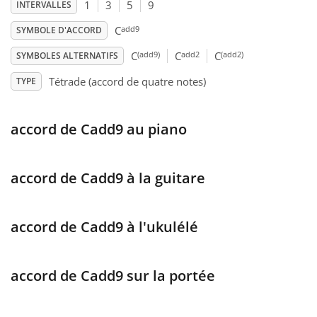
1
3
5
9
INTERVALLES
Français
add9
C
SYMBOLE D'ACCORD
(add9)
add2
(add2)
C
C
C
SYMBOLES ALTERNATIFS
한국어
Tétrade (accord de quatre notes)
TYPE
हिन्दी
accord de Cadd9 au piano
Italiano
accord de Cadd9 à la guitare
日本語
accord de Cadd9 à l'ukulélé
Polski
accord de Cadd9 sur la portée
Português