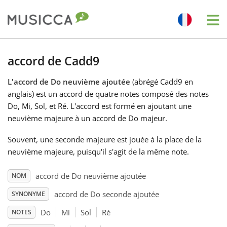
Me
Bahasa Indonesia
accord de Cadd9
L'accord de Do neuvième ajoutée
(abrégé Cadd9 en
Български
anglais) est un accord de quatre notes composé des notes
Do, Mi, Sol, et Ré. L'accord est formé en ajoutant une
Dansk
neuvième majeure à un accord de Do majeur.
Souvent, une seconde majeure est jouée à la place de la
Deutsch
neuvième majeure, puisqu'il s'agit de la même note.
accord de Do neuvième ajoutée
NOM
English
accord de Do seconde ajoutée
SYNONYME
Do
Mi
Sol
Ré
NOTES
Español