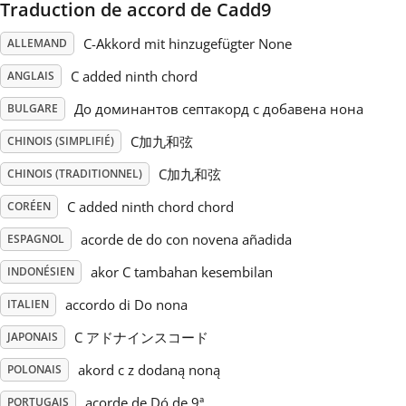
Traduction de accord de Cadd9
Русский
C-Akkord mit hinzugefügter None
ALLEMAND
C added ninth chord
ANGLAIS
Svenska
До доминантов септакорд с добавена нона
BULGARE
C加九和弦
CHINOIS (SIMPLIFIÉ)
Tiếng Việt
C加九和弦
CHINOIS (TRADITIONNEL)
C added ninth chord chord
CORÉEN
Türkçe
acorde de do con novena añadida
ESPAGNOL
Українська
akor C tambahan kesembilan
INDONÉSIEN
accordo di Do nona
ITALIEN
简体中文
C アドナインスコード
JAPONAIS
akord c z dodaną noną
POLONAIS
繁體中文
acorde de Dó de 9ª
PORTUGAIS