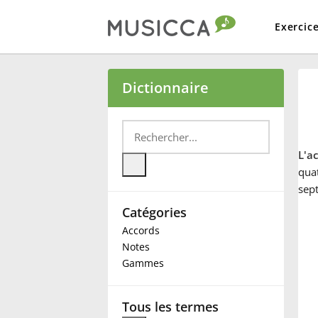
Exercic
Bahasa Indonesia
Dictionnaire
Български
L'a
Dansk
qua
sep
Catégories
Deutsch
Accords
Notes
English
Gammes
Español
Tous les termes