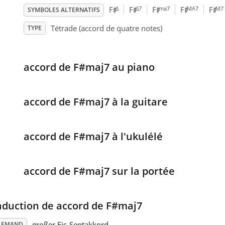
♯
♯
♯
♯
♯
Δ
Δ7
ma7
MA7
M7
F
F
F
F
F
SYMBOLES ALTERNATIFS
Tétrade (accord de quatre notes)
TYPE
accord de F#maj7 au piano
accord de F#maj7 à la guitare
accord de F#maj7 à l'ukulélé
accord de F#maj7 sur la portée
aduction de accord de F#maj7
großer Fis-Septakkord
LEMAND