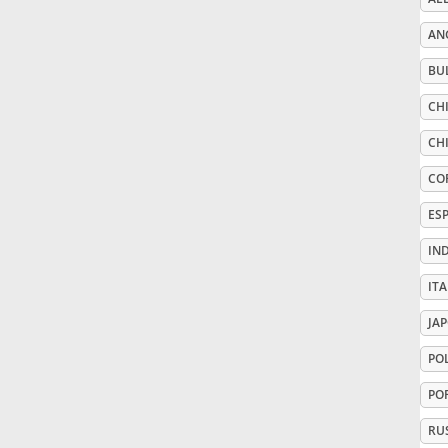
AN
Русский
BU
Svenska
CHI
CHI
Tiếng Việt
CO
ES
Türkçe
IN
ITA
Українська
JA
PO
简体中文
PO
繁體中文
RU