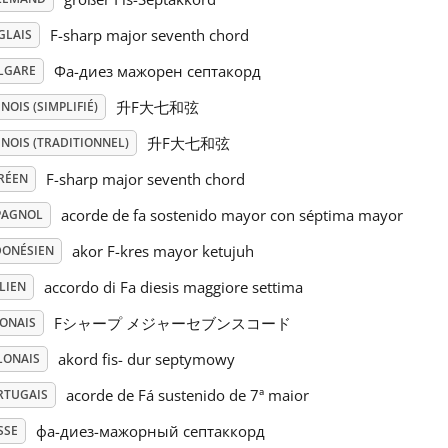
F-sharp major seventh chord
GLAIS
Фа-диез мажорен септакорд
LGARE
升F大七和弦
NOIS (SIMPLIFIÉ)
升F大七和弦
NOIS (TRADITIONNEL)
F-sharp major seventh chord
RÉEN
acorde de fa sostenido mayor con séptima mayor
PAGNOL
akor F-kres mayor ketujuh
DONÉSIEN
accordo di Fa diesis maggiore settima
LIEN
Fシャープ メジャーセブンスコード
PONAIS
akord fis- dur septymowy
LONAIS
acorde de Fá sustenido de 7ª maior
RTUGAIS
фа-диез-мажорный септаккорд
SSE