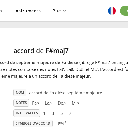
es
Instruments
Plus
accord de F#maj7
ccord de septième majeure de Fa dièse
(abrégé F#maj7 en anglai
tre notes composé des notes Fa
♯
, La
♯
, Do
♯
, et Mi
♯
. L’accord est 
tième majeure à un accord de Fa dièse majeur.
accord de Fa dièse septième majeure
NOM
Fa
♯
La
♯
Do
♯
Mi
♯
NOTES
1
3
5
7
INTERVALLES
♯
maj7
F
SYMBOLE D'ACCORD