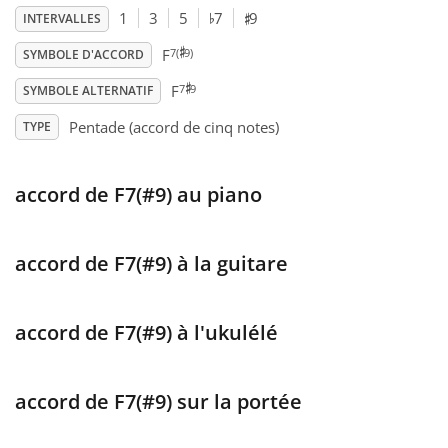
♯
♭
1
3
5
7
9
INTERVALLES
♯
Français
7(
9)
F
SYMBOLE D'ACCORD
♯
7
9
F
SYMBOLE ALTERNATIF
한국어
Pentade (accord de cinq notes)
TYPE
हिन्दी
accord de F7(#9) au piano
Italiano
accord de F7(#9) à la guitare
日本語
accord de F7(#9) à l'ukulélé
Polski
accord de F7(#9) sur la portée
Português