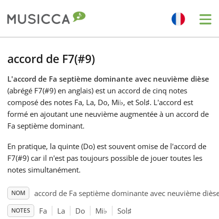
Me
Bahasa Indonesia
accord de F7(#9)
L'accord de Fa septième dominante avec neuvième dièse
Български
(abrégé F7(#9) en anglais) est un accord de cinq notes
composé des notes Fa, La, Do, Mi
♭
, et Sol
♯
. L'accord est
Dansk
formé en ajoutant une neuvième augmentée à un accord de
Fa septième dominant.
Deutsch
En pratique, la quinte (Do) est souvent omise de l'accord de
F7(#9) car il n'est pas toujours possible de jouer toutes les
notes simultanément.
English
accord de Fa septième dominante avec neuvième diès
NOM
Español
Fa
La
Do
Mi
♭
Sol
♯
NOTES