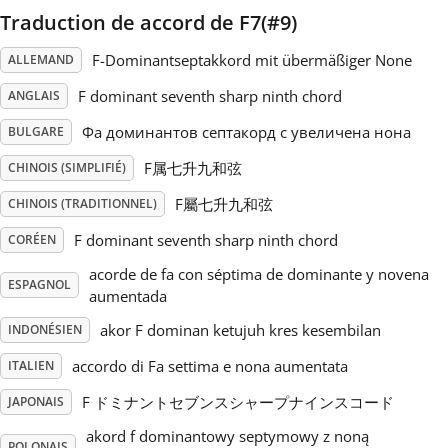
Traduction de accord de F7(#9)
Русский
F-Dominantseptakkord mit übermäßiger None
ALLEMAND
F dominant seventh sharp ninth chord
ANGLAIS
Svenska
Фа доминантов септакорд с увеличена нона
BULGARE
F属七升九和弦
Tiếng Việt
CHINOIS (SIMPLIFIÉ)
F屬七升九和弦
CHINOIS (TRADITIONNEL)
Türkçe
F dominant seventh sharp ninth chord
CORÉEN
acorde de fa con séptima de dominante y novena
ESPAGNOL
aumentada
Українська
akor F dominan ketujuh kres kesembilan
INDONÉSIEN
简体中文
accordo di Fa settima e nona aumentata
ITALIEN
F ドミナントセブンスシャープナインスコード
JAPONAIS
繁體中文
akord f dominantowy septymowy z noną
POLONAIS