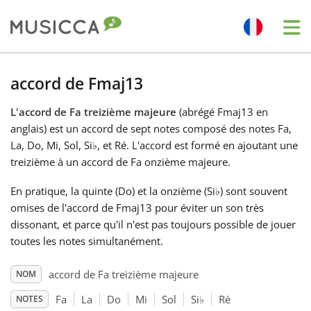
Me
Bahasa Indonesia
accord de Fmaj13
L'accord de Fa treizième majeure
(abrégé Fmaj13 en
Български
anglais) est un accord de sept notes composé des notes Fa,
La, Do, Mi, Sol, Si
♭
, et Ré. L'accord est formé en ajoutant une
Dansk
treizième à un accord de Fa onzième majeure.
En pratique, la quinte (Do) et la onzième (Si
♭
) sont souvent
Deutsch
omises de l'accord de Fmaj13 pour éviter un son très
dissonant, et parce qu'il n'est pas toujours possible de jouer
toutes les notes simultanément.
English
accord de Fa treizième majeure
NOM
Español
Fa
La
Do
Mi
Sol
Si
♭
Ré
NOTES