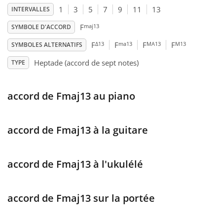
1
3
5
7
9
11
13
INTERVALLES
Français
maj13
F
SYMBOLE D'ACCORD
Δ13
ma13
MA13
M13
F
F
F
F
SYMBOLES ALTERNATIFS
한국어
Heptade (accord de sept notes)
TYPE
हिन्दी
accord de Fmaj13 au piano
Italiano
accord de Fmaj13 à la guitare
日本語
accord de Fmaj13 à l'ukulélé
Polski
accord de Fmaj13 sur la portée
Português