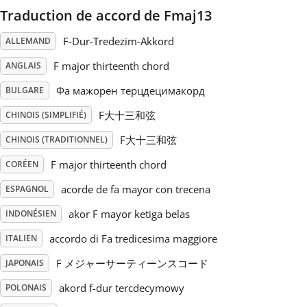
Traduction de accord de Fmaj13
Русский
F-Dur-Tredezim-Akkord
ALLEMAND
F major thirteenth chord
ANGLAIS
Svenska
Фа мажорен терцдецимакорд
BULGARE
F大十三和弦
Tiếng Việt
CHINOIS (SIMPLIFIÉ)
F大十三和弦
CHINOIS (TRADITIONNEL)
Türkçe
F major thirteenth chord
CORÉEN
acorde de fa mayor con trecena
ESPAGNOL
Українська
akor F mayor ketiga belas
INDONÉSIEN
accordo di Fa tredicesima maggiore
ITALIEN
简体中文
F メジャーサーティーンスコード
JAPONAIS
akord f-dur tercdecymowy
POLONAIS
繁體中文