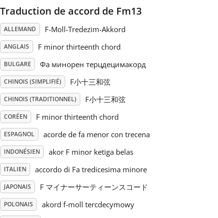
Traduction de accord de Fm13
Русский
F-Moll-Tredezim-Akkord
ALLEMAND
F minor thirteenth chord
ANGLAIS
Svenska
Фа минорен терцдецимакорд
BULGARE
F小十三和弦
Tiếng Việt
CHINOIS (SIMPLIFIÉ)
F小十三和弦
CHINOIS (TRADITIONNEL)
Türkçe
F minor thirteenth chord
CORÉEN
acorde de fa menor con trecena
ESPAGNOL
Українська
akor F minor ketiga belas
INDONÉSIEN
accordo di Fa tredicesima minore
ITALIEN
简体中文
F マイナーサーティーンスコード
JAPONAIS
akord f-moll tercdecymowy
POLONAIS
繁體中文