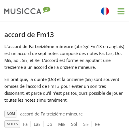
Me
Bahasa Indonesia
accord de Fm13
L'accord de Fa treizième mineure
(abrégé Fm13 en anglais)
Български
est un accord de sept notes composé des notes Fa, La
♭
, Do,
Mi
♭
, Sol, Si
♭
, et Ré. L'accord est formé en ajoutant une
Dansk
treizième à un accord de Fa onzième mineure.
En pratique, la quinte (Do) et la onzième (Si
♭
) sont souvent
Deutsch
omises de l'accord de Fm13 pour éviter un son très
dissonant, et parce qu'il n'est pas toujours possible de jouer
toutes les notes simultanément.
English
accord de Fa treizième mineure
NOM
Español
Fa
La
♭
Do
Mi
♭
Sol
Si
♭
Ré
NOTES