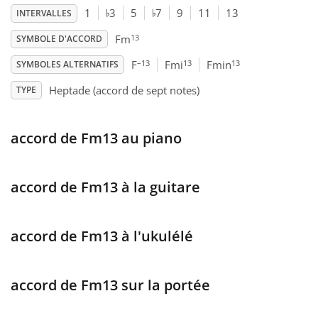
♭
♭
1
3
5
7
9
11
13
INTERVALLES
Français
13
Fm
SYMBOLE D'ACCORD
–13
13
13
F
Fmi
Fmin
SYMBOLES ALTERNATIFS
한국어
Heptade (accord de sept notes)
TYPE
हिन्दी
accord de Fm13 au piano
Italiano
accord de Fm13 à la guitare
日本語
accord de Fm13 à l'ukulélé
Polski
accord de Fm13 sur la portée
Português