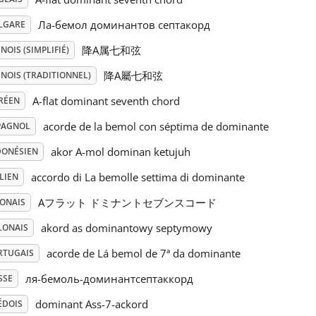
Ла-бемол доминантов септакорд
LGARE
降A属七和弦
NOIS (SIMPLIFIÉ)
降A屬七和弦
NOIS (TRADITIONNEL)
A-flat dominant seventh chord
RÉEN
acorde de la bemol con séptima de dominante
PAGNOL
akor A-mol dominan ketujuh
DONÉSIEN
accordo di La bemolle settima di dominante
LIEN
Aフラット ドミナントセブンスコード
PONAIS
akord as dominantowy septymowy
LONAIS
acorde de Lá bemol de 7ª da dominante
RTUGAIS
ля-бемоль-доминантсептаккорд
SSE
dominant Ass-7-ackord
ÉDOIS