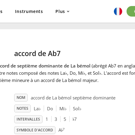
es
Instruments
Plus
accord de Ab7
ccord de septième dominante de La bémol
(abrégé Ab7 en anglai
tre notes composé des notes La
♭
, Do, Mi
♭
, et Sol
♭
. L'accord est f
tième mineure à un accord de La bémol majeur.
accord de La bémol septième dominante
NOM
La
♭
Do
Mi
♭
Sol
♭
NOTES
♭
1
3
5
7
INTERVALLES
♭
7
A
SYMBOLE D'ACCORD