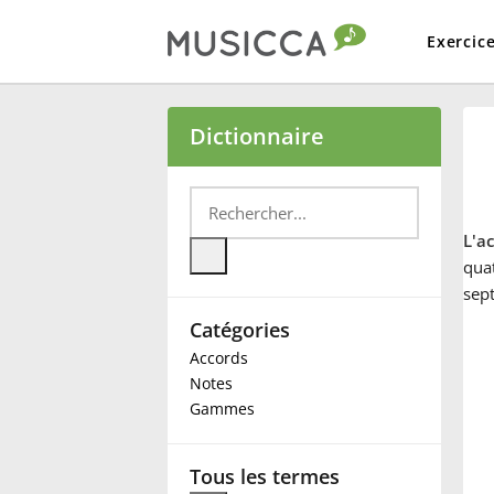
Exercic
Bahasa Indonesia
Dictionnaire
Български
L'a
Dansk
qua
sep
Catégories
Deutsch
Accords
Notes
English
Gammes
Español
Tous les termes