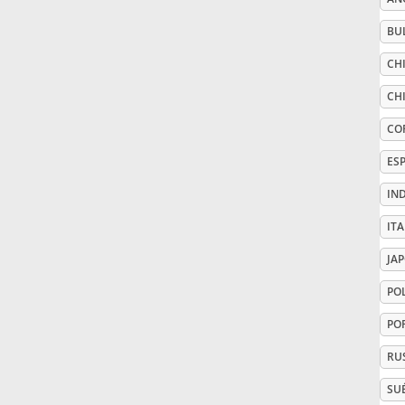
BU
Русский
CHI
Svenska
CHI
CO
Tiếng Việt
ES
IN
Türkçe
ITA
JA
Українська
PO
PO
简体中文
RU
繁體中文
SU