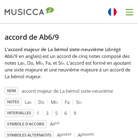
Me
Bahasa Indonesia
accord de Ab6/9
L’accord majeur de La bémol sixte-neuvième
(abrégé
Български
Ab6/9 en anglais) est un accord de cinq notes composé des
notes La
♭
, Do, Mi
♭
, Fa, et Si
♭
. L'accord est formé en ajoutant
une sixte majeure et une neuvième majeure à un accord de
Dansk
La bémol majeur.
accord majeur de La bémol sixte-neuvième
NOM
Deutsch
La
♭
Do
Mi
♭
Fa
Si
♭
NOTES
English
1
3
5
6
9
INTERVALLES
♭
6/9
A
SYMBOLE D'ACCORD
♭
♭
Español
6add9
6(add9)
A
A
SYMBOLES ALTERNATIFS