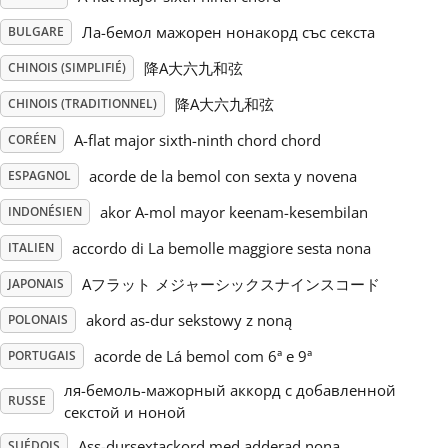
Ла-бемол мажорен нонакорд със секста
BULGARE
Русский
降A大六九和弦
CHINOIS (SIMPLIFIÉ)
降A大六九和弦
Svenska
CHINOIS (TRADITIONNEL)
A-flat major sixth-ninth chord chord
CORÉEN
Tiếng Việt
acorde de la bemol con sexta y novena
ESPAGNOL
akor A-mol mayor keenam-kesembilan
INDONÉSIEN
Türkçe
accordo di La bemolle maggiore sesta nona
ITALIEN
Aフラット メジャーシックスナインスコード
JAPONAIS
Українська
akord as-dur sekstowy z noną
POLONAIS
acorde de Lá bemol com 6ª e 9ª
PORTUGAIS
简体中文
ля-бемоль-мажорный аккорд с добавленной
RUSSE
секстой и ноной
繁體中文
Ass-dursextackord med adderad nona
SUÉDOIS