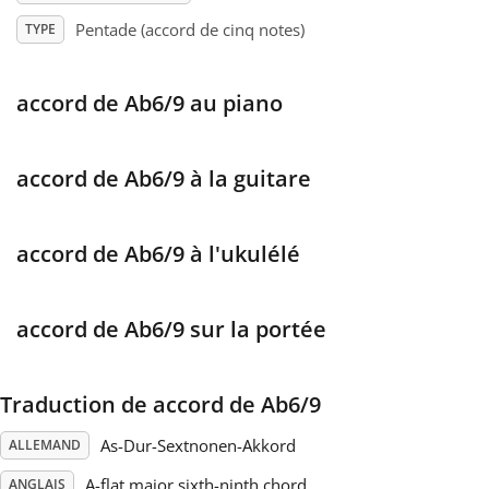
Pentade (accord de cinq notes)
TYPE
Français
accord de Ab6/9 au piano
한국어
accord de Ab6/9 à la guitare
हिन्दी
accord de Ab6/9 à l'ukulélé
Italiano
日本語
accord de Ab6/9 sur la portée
Polski
Traduction de accord de Ab6/9
As-Dur-Sextnonen-Akkord
ALLEMAND
Português
A-flat major sixth-ninth chord
ANGLAIS