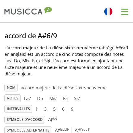
Me
Bahasa Indonesia
accord de A#6/9
L’accord majeur de La dièse sixte-neuvième
(abrégé A#6/9
Български
en anglais) est un accord de cinq notes composé des notes
La
♯
, Do
, Mi
♯
, Fa
, et Si
♯
. L'accord est formé en ajoutant une
sixte majeure et une neuvième majeure à un accord de La
Dansk
dièse majeur.
accord majeur de La dièse sixte-neuvième
NOM
Deutsch
La
♯
Do
Mi
♯
Fa
Si
♯
NOTES
English
1
3
5
6
9
INTERVALLES
♯
6/9
A
SYMBOLE D'ACCORD
♯
♯
Español
6add9
6(add9)
A
A
SYMBOLES ALTERNATIFS