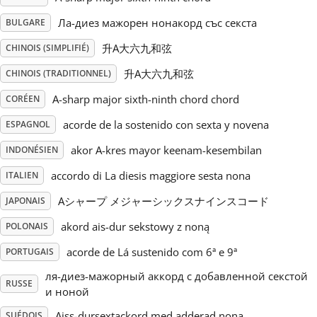
Ла-диез мажорен нонакорд със секста
BULGARE
Русский
升A大六九和弦
CHINOIS (SIMPLIFIÉ)
升A大六九和弦
Svenska
CHINOIS (TRADITIONNEL)
A-sharp major sixth-ninth chord chord
CORÉEN
Tiếng Việt
acorde de la sostenido con sexta y novena
ESPAGNOL
akor A-kres mayor keenam-kesembilan
INDONÉSIEN
Türkçe
accordo di La diesis maggiore sesta nona
ITALIEN
Aシャープ メジャーシックスナインスコード
JAPONAIS
Українська
akord ais-dur sekstowy z noną
POLONAIS
acorde de Lá sustenido com 6ª e 9ª
PORTUGAIS
简体中文
ля-диез-мажорный аккорд с добавленной секстой
RUSSE
и ноной
繁體中文
Aiss-dursextackord med adderad nona
SUÉDOIS