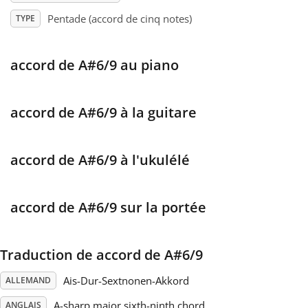
Pentade (accord de cinq notes)
TYPE
Français
accord de A#6/9 au piano
한국어
accord de A#6/9 à la guitare
हिन्दी
accord de A#6/9 à l'ukulélé
Italiano
日本語
accord de A#6/9 sur la portée
Polski
Traduction de accord de A#6/9
Ais-Dur-Sextnonen-Akkord
ALLEMAND
Português
A-sharp major sixth-ninth chord
ANGLAIS