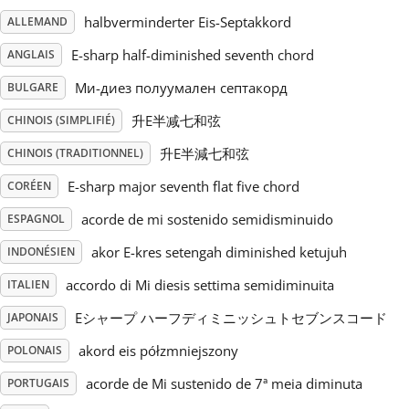
halbverminderter Eis-Septakkord
ALLEMAND
Русский
E-sharp half-diminished seventh chord
ANGLAIS
Ми-диез полуумален септакорд
BULGARE
Svenska
升E半减七和弦
CHINOIS (SIMPLIFIÉ)
升E半減七和弦
Tiếng Việt
CHINOIS (TRADITIONNEL)
E-sharp major seventh flat five chord
CORÉEN
Türkçe
acorde de mi sostenido semidisminuido
ESPAGNOL
akor E-kres setengah diminished ketujuh
INDONÉSIEN
Українська
accordo di Mi diesis settima semidiminuita
ITALIEN
Eシャープ ハーフディミニッシュトセブンスコード
JAPONAIS
简体中文
akord eis półzmniejszony
POLONAIS
acorde de Mi sustenido de 7ª meia diminuta
PORTUGAIS
繁體中文