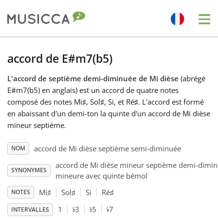
Me
Bahasa Indonesia
accord de E#m7(b5)
L'accord de septième demi-diminuée de Mi dièse
(abrégé
Български
E#m7(b5) en anglais) est un accord de quatre notes
composé des notes Mi
♯
, Sol
♯
, Si, et Ré
♯
. L'accord est formé
Dansk
en abaissant d'un demi-ton la quinte d'un accord de Mi dièse
mineur septième.
Deutsch
accord de Mi dièse septième semi-diminuée
NOM
accord de Mi dièse mineur septième demi-dimi
SYNONYMES
English
mineure avec quinte bémol
Mi
♯
Sol
♯
Si
Ré
♯
NOTES
♭
♭
♭
Español
1
3
5
7
INTERVALLES