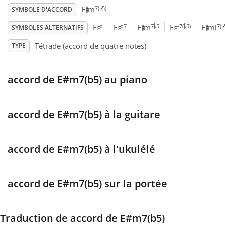
♭
♯
7(
5)
E
m
SYMBOLE D'ACCORD
♭
♭
♭
♯
♯
♯
♯
♯
Français
ø
ø7
7
5
–7(
5)
7(
E
E
E
m
E
E
mi
SYMBOLES ALTERNATIFS
Tétrade (accord de quatre notes)
TYPE
한국어
accord de E#m7(b5) au piano
हिन्दी
accord de E#m7(b5) à la guitare
Italiano
accord de E#m7(b5) à l'ukulélé
日本語
Polski
accord de E#m7(b5) sur la portée
Português
Traduction de accord de E#m7(b5)