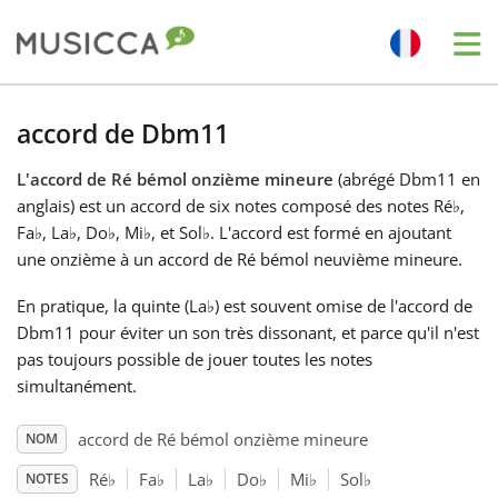
Me
Bahasa Indonesia
accord de Dbm11
L'accord de Ré bémol onzième mineure
(abrégé Dbm11 en
Български
anglais) est un accord de six notes composé des notes Ré
♭
,
Fa
♭
, La
♭
, Do
♭
, Mi
♭
, et Sol
♭
. L'accord est formé en ajoutant
Dansk
une onzième à un accord de Ré bémol neuvième mineure.
En pratique, la quinte (La
♭
) est souvent omise de l'accord de
Deutsch
Dbm11 pour éviter un son très dissonant, et parce qu'il n'est
pas toujours possible de jouer toutes les notes
simultanément.
English
accord de Ré bémol onzième mineure
NOM
Español
Ré
♭
Fa
♭
La
♭
Do
♭
Mi
♭
Sol
♭
NOTES