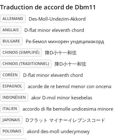
Traduction de accord de Dbm11
Русский
Des-Moll-Undezim-Akkord
ALLEMAND
D-flat minor eleventh chord
ANGLAIS
Svenska
Ре-бемол минорен ундецимакорд
BULGARE
降D小十一和弦
Tiếng Việt
CHINOIS (SIMPLIFIÉ)
降D小十一和弦
CHINOIS (TRADITIONNEL)
Türkçe
D-flat minor eleventh chord
CORÉEN
acorde de re bemol menor con oncena
ESPAGNOL
Українська
akor D-mol minor kesebelas
INDONÉSIEN
accordo di Re bemolle undicesima minore
ITALIEN
简体中文
Dフラット マイナーイレブンスコード
JAPONAIS
akord des-moll undecymowy
POLONAIS
繁體中文