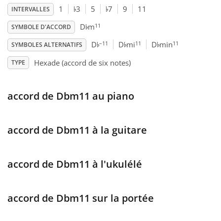
♭
♭
1
3
5
7
9
11
INTERVALLES
♭
Français
11
D
m
SYMBOLE D'ACCORD
♭
♭
♭
–11
11
11
D
D
mi
D
min
SYMBOLES ALTERNATIFS
한국어
Hexade (accord de six notes)
TYPE
हिन्दी
accord de Dbm11 au piano
Italiano
accord de Dbm11 à la guitare
日本語
accord de Dbm11 à l'ukulélé
Polski
accord de Dbm11 sur la portée
Português