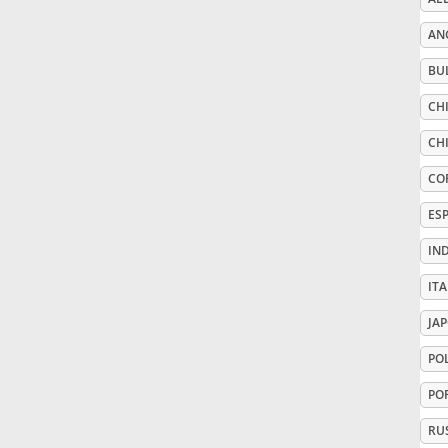
AN
Русский
BU
Svenska
CHI
CHI
Tiếng Việt
CO
ES
Türkçe
IN
ITA
Українська
JA
PO
简体中文
PO
繁體中文
RU