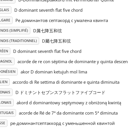
D dominant seventh flat five chord
GLAIS
Ре доминантов септакорд с умалена квинта
LGARE
D属七降五和弦
NOIS (SIMPLIFIÉ)
D屬七降五和弦
NOIS (TRADITIONNEL)
D dominant seventh flat five chord
RÉEN
acorde de re con séptima de dominante y quinta descen
PAGNOL
akor D dominan ketujuh mol lima
DONÉSIEN
accordo di Re settima di dominante e quinta diminuita
LIEN
D ドミナントセブンスフラットファイブコード
PONAIS
akord d dominantowy septymowy z obniżoną kwintą
LONAIS
acorde de Ré de 7ª da dominante com 5ª diminuta
RTUGAIS
ре-доминантсептаккорд с уменьшенной квинтой
SSE