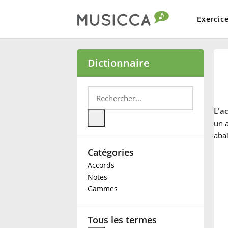
Exercic
Bahasa Indonesia
Dictionnaire
Български
L'a
Dansk
un 
abai
Catégories
Deutsch
Accords
Notes
English
Gammes
Español
Tous les termes