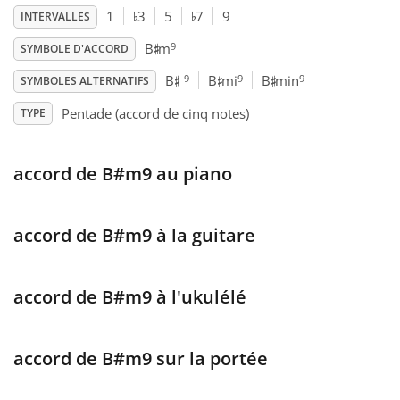
♭
♭
1
3
5
7
9
INTERVALLES
♯
Français
9
B
m
SYMBOLE D'ACCORD
♯
♯
♯
–9
9
9
B
B
mi
B
min
SYMBOLES ALTERNATIFS
한국어
Pentade (accord de cinq notes)
TYPE
हिन्दी
accord de B#m9 au piano
Italiano
accord de B#m9 à la guitare
日本語
accord de B#m9 à l'ukulélé
Polski
accord de B#m9 sur la portée
Português