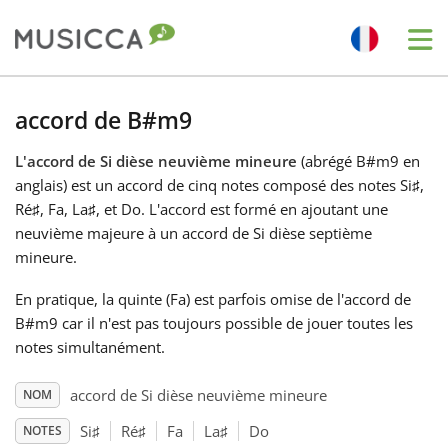
Me
Bahasa Indonesia
accord de B#m9
L'accord de Si dièse neuvième mineure
(abrégé B#m9 en
Български
anglais) est un accord de cinq notes composé des notes Si
♯
,
Ré
♯
, Fa
, La
♯
, et Do
. L'accord est formé en ajoutant une
Dansk
neuvième majeure à un accord de Si dièse septième
mineure.
Deutsch
En pratique, la quinte (Fa
) est parfois omise de l'accord de
B#m9 car il n'est pas toujours possible de jouer toutes les
notes simultanément.
English
accord de Si dièse neuvième mineure
NOM
Español
Si
♯
Ré
♯
Fa
La
♯
Do
NOTES