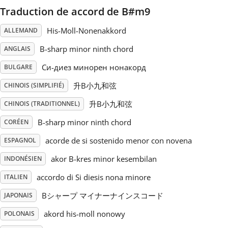
Traduction de accord de B#m9
Русский
His-Moll-Nonenakkord
ALLEMAND
B-sharp minor ninth chord
ANGLAIS
Svenska
Си-диез минорен нонакорд
BULGARE
升B小九和弦
Tiếng Việt
CHINOIS (SIMPLIFIÉ)
升B小九和弦
CHINOIS (TRADITIONNEL)
Türkçe
B-sharp minor ninth chord
CORÉEN
acorde de si sostenido menor con novena
ESPAGNOL
Українська
akor B-kres minor kesembilan
INDONÉSIEN
accordo di Si diesis nona minore
ITALIEN
简体中文
Bシャープ マイナーナインスコード
JAPONAIS
akord his-moll nonowy
POLONAIS
繁體中文