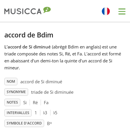
Me
Bahasa Indonesia
accord de Bdim
L’accord de Si diminué
(abrégé Bdim en anglais) est une
Български
triade composée des notes Si, Ré, et Fa. L'accord est formé
en abaissant d'un demi-ton la quinte d'un accord de Si
Dansk
mineur.
accord de Si diminué
NOM
Deutsch
triade de Si diminuée
SYNONYME
Si
Ré
Fa
NOTES
English
♭
♭
1
3
5
INTERVALLES
o
Español
B
SYMBOLE D'ACCORD