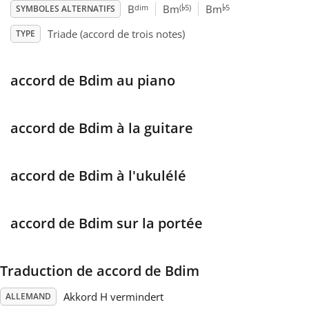
♭
♭
dim
(
5)
5
B
Bm
Bm
SYMBOLES ALTERNATIFS
Français
Triade (accord de trois notes)
TYPE
한국어
accord de Bdim au piano
हिन्दी
accord de Bdim à la guitare
Italiano
accord de Bdim à l'ukulélé
日本語
accord de Bdim sur la portée
Polski
Traduction de accord de Bdim
Português
Akkord H vermindert
ALLEMAND