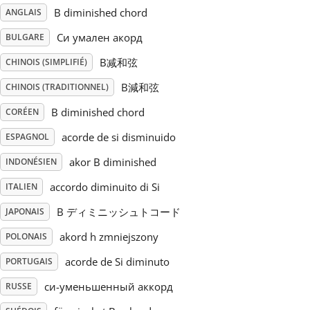
B diminished chord
ANGLAIS
Русский
Си умален акорд
BULGARE
B减和弦
CHINOIS (SIMPLIFIÉ)
Svenska
B減和弦
CHINOIS (TRADITIONNEL)
B diminished chord
CORÉEN
Tiếng Việt
acorde de si disminuido
ESPAGNOL
Türkçe
akor B diminished
INDONÉSIEN
accordo diminuito di Si
ITALIEN
Українська
B ディミニッシュトコード
JAPONAIS
akord h zmniejszony
POLONAIS
简体中文
acorde de Si diminuto
PORTUGAIS
си-уменьшенный аккорд
RUSSE
繁體中文