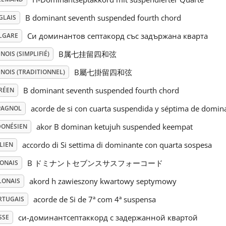
B dominant seventh suspended fourth chord
GLAIS
Си доминантов септакорд със задържана кварта
LGARE
B属七挂留四和弦
NOIS (SIMPLIFIÉ)
B屬七掛留四和弦
NOIS (TRADITIONNEL)
B dominant seventh suspended fourth chord
RÉEN
acorde de si con cuarta suspendida y séptima de domin
PAGNOL
akor B dominan ketujuh suspended keempat
DONÉSIEN
accordo di Si settima di dominante con quarta sospesa
LIEN
B ドミナントセブンスサスフォーコード
PONAIS
akord h zawieszony kwartowy septymowy
LONAIS
acorde de Si de 7ª com 4ª suspensa
RTUGAIS
си-доминантсептаккорд с задержанной квартой
SSE