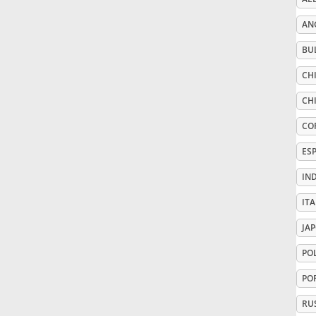
AN
Русский
BU
Svenska
CHI
CHI
Tiếng Việt
CO
ES
Türkçe
IN
ITA
Українська
JA
PO
简体中文
PO
繁體中文
RU