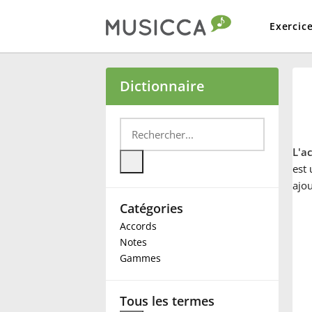
Exercic
Bahasa Indonesia
Dictionnaire
Български
L'a
Dansk
est 
ajo
Catégories
Deutsch
Accords
Notes
English
Gammes
Español
Tous les termes