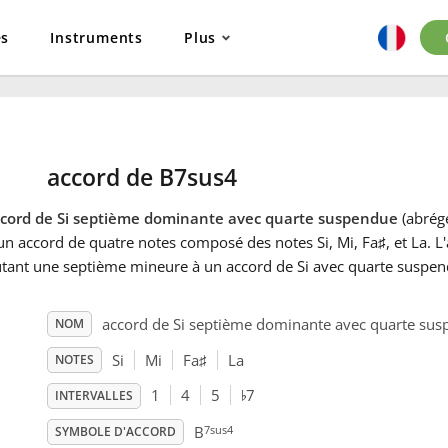
es
Instruments
Plus
accord de B7sus4
ccord de Si septième dominante avec quarte suspendue
(abrégé
un accord de quatre notes composé des notes Si, Mi, Fa
♯
, et La. 
utant une septième mineure à un accord de Si avec quarte suspe
accord de Si septième dominante avec quarte su
NOM
Si
Mi
Fa
♯
La
NOTES
♭
1
4
5
7
INTERVALLES
7sus4
B
SYMBOLE D'ACCORD