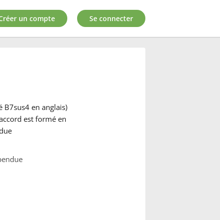
Créer un compte
Se connecter
 B7sus4 en anglais)
L'accord est formé en
ndue
spendue