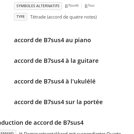
7(sus4)
7sus
B
B
SYMBOLES ALTERNATIFS
Tétrade (accord de quatre notes)
TYPE
accord de B7sus4 au piano
accord de B7sus4 à la guitare
accord de B7sus4 à l'ukulélé
accord de B7sus4 sur la portée
aduction de accord de B7sus4
H-Dominantseptakkord mit suspendierter Quarte
LEMAND