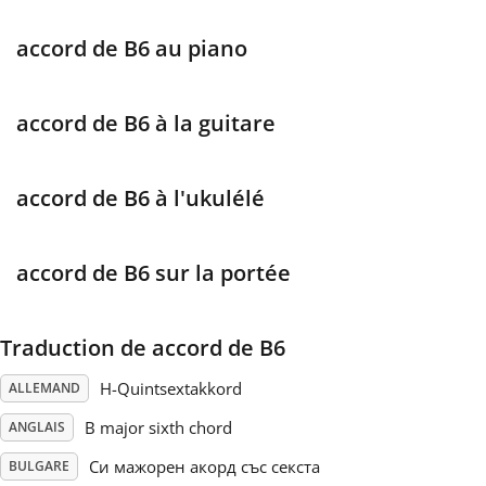
Français
accord de B6 au piano
한국어
accord de B6 à la guitare
हिन्दी
accord de B6 à l'ukulélé
Italiano
accord de B6 sur la portée
日本語
Traduction de accord de B6
H-Quintsextakkord
ALLEMAND
Polski
B major sixth chord
ANGLAIS
Português
Си мажорен акорд със секста
BULGARE