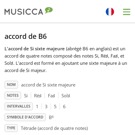
Me
Bahasa Indonesia
accord de B6
L'accord de Si sixte majeure
(abrégé B6 en anglais) est un
Български
accord de quatre notes composé des notes Si, Ré
♯
, Fa
♯
, et
Sol
♯
. L'accord est formé en ajoutant une sixte majeure à un
Dansk
accord de Si majeur.
accord de Si sixte majeure
NOM
Deutsch
Si
Ré
♯
Fa
♯
Sol
♯
NOTES
1
3
5
6
INTERVALLES
English
6
B
SYMBOLE D'ACCORD
Español
Tétrade (accord de quatre notes)
TYPE