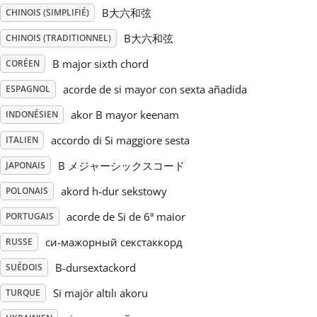
B大六和弦
CHINOIS (SIMPLIFIÉ)
Русский
B大六和弦
CHINOIS (TRADITIONNEL)
B major sixth chord
CORÉEN
Svenska
acorde de si mayor con sexta añadida
ESPAGNOL
akor B mayor keenam
INDONÉSIEN
Tiếng Việt
accordo di Si maggiore sesta
ITALIEN
Türkçe
B メジャーシックスコード
JAPONAIS
akord h-dur sekstowy
POLONAIS
Українська
acorde de Si de 6ª maior
PORTUGAIS
си-мажорный секстаккорд
RUSSE
简体中文
B-dursextackord
SUÉDOIS
Si majör altılı akoru
TURQUE
繁體中文