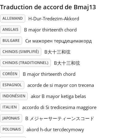
Traduction de accord de Bmaj13
Русский
H-Dur-Tredezim-Akkord
ALLEMAND
B major thirteenth chord
ANGLAIS
Svenska
Си мажорен терцдецимакорд
BULGARE
B大十三和弦
Tiếng Việt
CHINOIS (SIMPLIFIÉ)
B大十三和弦
CHINOIS (TRADITIONNEL)
Türkçe
B major thirteenth chord
CORÉEN
acorde de si mayor con trecena
ESPAGNOL
Українська
akor B mayor ketiga belas
INDONÉSIEN
accordo di Si tredicesima maggiore
ITALIEN
简体中文
B メジャーサーティーンスコード
JAPONAIS
akord h-dur tercdecymowy
POLONAIS
繁體中文