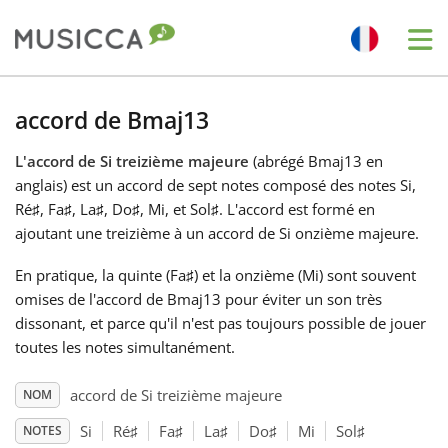
Me
Bahasa Indonesia
accord de Bmaj13
L'accord de Si treizième majeure
(abrégé Bmaj13 en
Български
anglais) est un accord de sept notes composé des notes Si,
Ré
♯
, Fa
♯
, La
♯
, Do
♯
, Mi, et Sol
♯
. L'accord est formé en
Dansk
ajoutant une treizième à un accord de Si onzième majeure.
En pratique, la quinte (Fa
♯
) et la onzième (Mi) sont souvent
Deutsch
omises de l'accord de Bmaj13 pour éviter un son très
dissonant, et parce qu'il n'est pas toujours possible de jouer
toutes les notes simultanément.
English
accord de Si treizième majeure
NOM
Español
Si
Ré
♯
Fa
♯
La
♯
Do
♯
Mi
Sol
♯
NOTES