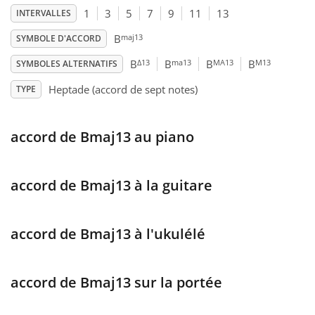
1
3
5
7
9
11
13
INTERVALLES
Français
maj13
B
SYMBOLE D'ACCORD
Δ13
ma13
MA13
M13
B
B
B
B
SYMBOLES ALTERNATIFS
한국어
Heptade (accord de sept notes)
TYPE
हिन्दी
accord de Bmaj13 au piano
Italiano
accord de Bmaj13 à la guitare
日本語
accord de Bmaj13 à l'ukulélé
Polski
accord de Bmaj13 sur la portée
Português