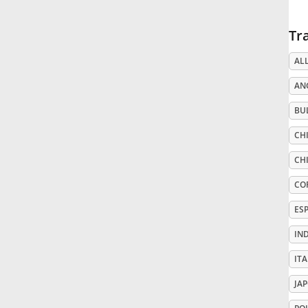
Русский
Tr
AL
Svenska
AN
BU
Tiếng Việt
CHI
Türkçe
CHI
CO
Українська
ES
IN
简体中文
ITA
JA
繁體中文