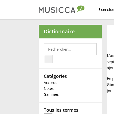
Exercic
Bahasa Indonesia
Dictionnaire
Български
L'a
Dansk
sep
ajo
Catégories
Deutsch
En p
Accords
Gbma
Notes
joue
English
Gammes
Español
Tous les termes