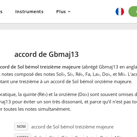
es
Instruments
Plus
accord de Gbmaj13
ccord de Sol bémol treizième majeure
(abrégé Gbmaj13 en anglai
t notes composé des notes Sol
♭
, Si
♭
, Ré
♭
, Fa, La
♭
, Do
♭
, et Mi
♭
. L'a
utant une treizième à un accord de Sol bémol onzième majeure.
ratique, la quinte (Ré
♭
) et la onzième (Do
♭
) sont souvent omises d
j13 pour éviter un son très dissonant, et parce qu'il n'est pas t
r toutes les notes simultanément.
accord de Sol bémol treizième majeure
NOM