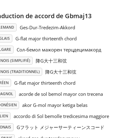
aduction de accord de Gbmaj13
Ges-Dur-Tredezim-Akkord
LEMAND
G-flat major thirteenth chord
GLAIS
Сол-бемол мажорен терцдецимакорд
LGARE
降G大十三和弦
NOIS (SIMPLIFIÉ)
降G大十三和弦
NOIS (TRADITIONNEL)
G-flat major thirteenth chord
RÉEN
acorde de sol bemol mayor con trecena
PAGNOL
akor G-mol mayor ketiga belas
DONÉSIEN
accordo di Sol bemolle tredicesima maggiore
LIEN
Gフラット メジャーサーティーンスコード
PONAIS