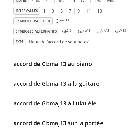
Sol
♭
Si
♭
Ré
♭
Fa
La
♭
Do
♭
Mi
♭
NOTES
1
3
5
7
9
11
13
INTERVALLES
♭
maj13
G
SYMBOLE D'ACCORD
♭
♭
♭
♭
Δ13
ma13
MA13
M13
G
G
G
G
SYMBOLES ALTERNATIFS
Heptade (accord de sept notes)
TYPE
accord de Gbmaj13 au piano
accord de Gbmaj13 à la guitare
accord de Gbmaj13 à l'ukulélé
accord de Gbmaj13 sur la portée