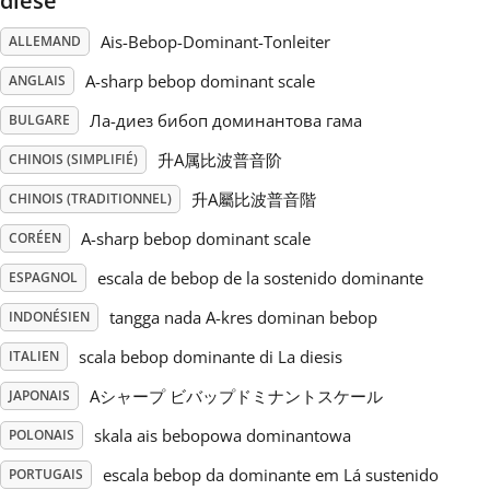
dièse
Ais-Bebop-Dominant-Tonleiter
ALLEMAND
Русский
A-sharp bebop dominant scale
ANGLAIS
Svenska
Ла-диез бибоп доминантова гама
BULGARE
升A属比波普音阶
CHINOIS (SIMPLIFIÉ)
Tiếng Việt
升A屬比波普音階
CHINOIS (TRADITIONNEL)
A-sharp bebop dominant scale
CORÉEN
Türkçe
escala de bebop de la sostenido dominante
ESPAGNOL
tangga nada A-kres dominan bebop
INDONÉSIEN
Українська
scala bebop dominante di La diesis
ITALIEN
简体中文
Aシャープ ビバップドミナントスケール
JAPONAIS
skala ais bebopowa dominantowa
POLONAIS
繁體中文
escala bebop da dominante em Lá sustenido
PORTUGAIS