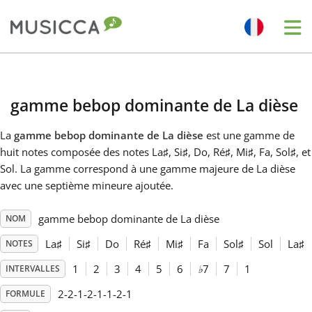
Me
Bahasa Indonesia
gamme bebop dominante de La dièse
Български
La
gamme bebop dominante de La dièse
est une gamme de
huit notes composée des notes La
♯
, Si
♯
, Do
, Ré
♯
, Mi
♯
, Fa
, Sol
♯
, et
Dansk
Sol
. La gamme correspond à une gamme majeure de La dièse
avec une septième mineure ajoutée.
Deutsch
gamme bebop dominante de La dièse
NOM
La
♯
Si
♯
Do
Ré
♯
Mi
♯
Fa
Sol
♯
Sol
La
♯
NOTES
English
1
2
3
4
5
6
♭
7
7
1
INTERVALLES
2-2-1-2-1-1-2-1
FORMULE
Español