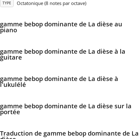
Octatonique (8 notes par octave)
TYPE
Français
gamme bebop dominante de La dièse au
piano
한국어
gamme bebop dominante de La dièse à la
हिन्दी
guitare
Italiano
gamme bebop dominante de La dièse à
l'ukulélé
日本語
gamme bebop dominante de La dièse sur la
portée
Polski
Português
Traduction de gamme bebop dominante de La