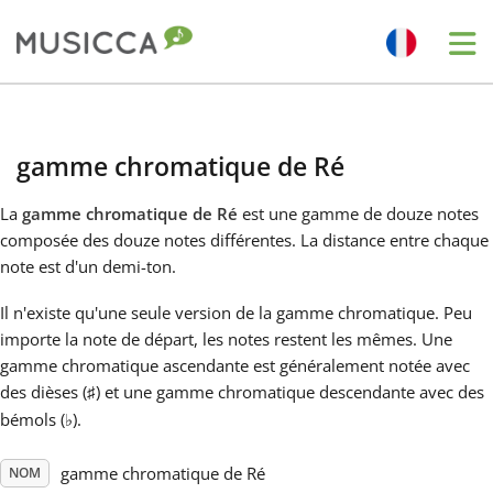
Me
Bahasa Indonesia
gamme chromatique de Ré
Български
La
gamme chromatique de Ré
est une gamme de douze notes
composée des douze notes différentes. La distance entre chaque
Dansk
note est d'un demi-ton.
Il n'existe qu'une seule version de la gamme chromatique. Peu
Deutsch
importe la note de départ, les notes restent les mêmes. Une
gamme chromatique ascendante est généralement notée avec
des dièses (
) et une gamme chromatique descendante avec des
♯
English
bémols (
).
♭
Español
gamme chromatique de Ré
NOM