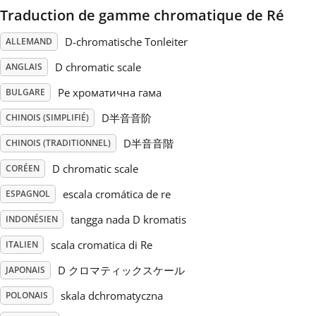
Traduction de gamme chromatique de Ré
Русский
D-chromatische Tonleiter
ALLEMAND
D chromatic scale
ANGLAIS
Svenska
Ре хроматична гама
BULGARE
D半音音阶
CHINOIS (SIMPLIFIÉ)
Tiếng Việt
D半音音階
CHINOIS (TRADITIONNEL)
Türkçe
D chromatic scale
CORÉEN
escala cromática de re
ESPAGNOL
Українська
tangga nada D kromatis
INDONÉSIEN
scala cromatica di Re
ITALIEN
简体中文
D クロマティックスケール
JAPONAIS
skala dchromatyczna
POLONAIS
繁體中文