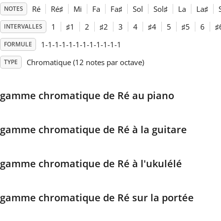
Ré
Ré
♯
Mi
Fa
Fa
♯
Sol
Sol
♯
La
La
♯
NOTES
Français
1
♯
1
2
♯
2
3
4
♯
4
5
♯
5
6
♯
INTERVALLES
1-1-1-1-1-1-1-1-1-1-1-1
FORMULE
한국어
Chromatique (12 notes par octave)
TYPE
हिन्दी
gamme chromatique de Ré au piano
Italiano
gamme chromatique de Ré à la guitare
日本語
gamme chromatique de Ré à l'ukulélé
Polski
gamme chromatique de Ré sur la portée
Português