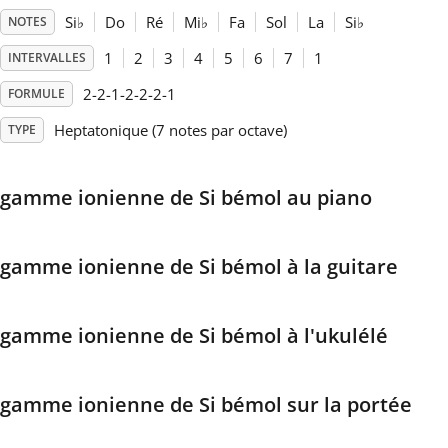
Si
♭
Do
Ré
Mi
♭
Fa
Sol
La
Si
♭
NOTES
Français
1
2
3
4
5
6
7
1
INTERVALLES
2-2-1-2-2-2-1
FORMULE
한국어
Heptatonique (7 notes par octave)
TYPE
हिन्दी
gamme ionienne de Si bémol au piano
Italiano
gamme ionienne de Si bémol à la guitare
日本語
gamme ionienne de Si bémol à l'ukulélé
Polski
gamme ionienne de Si bémol sur la portée
Português