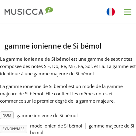
Me
Bahasa Indonesia
gamme ionienne de Si bémol
Български
La
gamme ionienne de Si bémol
est une gamme de sept notes
composée des notes Si
♭
, Do, Ré, Mi
♭
, Fa, Sol, et La. La gamme est
Dansk
identique à une gamme majeure de Si bémol.
La gamme ionienne de Si bémol est un mode de la gamme
Deutsch
majeure de Si bémol. Elle contient les mêmes notes et
commence sur le premier degré de la gamme majeure.
English
gamme ionienne de Si bémol
NOM
mode ionien de Si bémol
gamme majeure de Si
Español
SYNONYMES
bémol