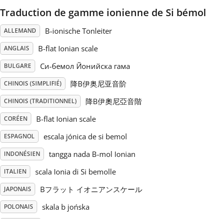
Traduction de gamme ionienne de Si bémol
Русский
B-ionische Tonleiter
ALLEMAND
B-flat Ionian scale
ANGLAIS
Svenska
Си-бемол Йонийска гама
BULGARE
Tiếng Việt
降B伊奥尼亚音阶
CHINOIS (SIMPLIFIÉ)
降B伊奧尼亞音階
CHINOIS (TRADITIONNEL)
Türkçe
B-flat Ionian scale
CORÉEN
escala jónica de si bemol
ESPAGNOL
Українська
tangga nada B-mol Ionian
INDONÉSIEN
scala Ionia di Si bemolle
ITALIEN
简体中文
Bフラット イオニアンスケール
JAPONAIS
skala b jońska
POLONAIS
繁體中文