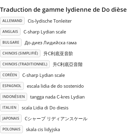
Traduction de gamme lydienne de Do dièse
Русский
Cis-lydische Tonleiter
ALLEMAND
Svenska
C-sharp Lydian scale
ANGLAIS
До-диез Лидийска гама
BULGARE
Tiếng Việt
升C利底亚音阶
CHINOIS (SIMPLIFIÉ)
升C利底亞音階
CHINOIS (TRADITIONNEL)
Türkçe
C-sharp Lydian scale
CORÉEN
escala lidia de do sostenido
ESPAGNOL
Українська
tangga nada C-kres Lydian
INDONÉSIEN
scala Lidia di Do diesis
ITALIEN
简体中文
Cシャープ リディアンスケール
JAPONAIS
繁體中文
skala cis lidyjska
POLONAIS