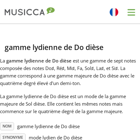
Me
Bahasa Indonesia
gamme lydienne de Do dièse
Български
La
gamme lydienne de Do dièse
est une gamme de sept notes
composée des notes Do
♯
, Ré
♯
, Mi
♯
, Fa
, Sol
♯
, La
♯
, et Si
♯
. La
Dansk
gamme correspond à une gamme majeure de Do dièse avec le
quatrième degré élevé d'un demi-ton.
Deutsch
La gamme lydienne de Do dièse est un mode de la gamme
majeure de Sol dièse. Elle contient les mêmes notes mais
commence sur le quatrième degré de la gamme majeure.
English
gamme lydienne de Do dièse
NOM
Español
mode lydien de Do dièse
SYNONYME