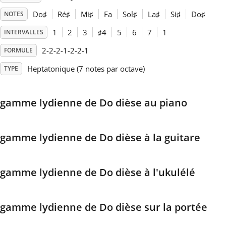
Do
♯
Ré
♯
Mi
♯
Fa
Sol
♯
La
♯
Si
♯
Do
♯
NOTES
Français
1
2
3
♯
4
5
6
7
1
INTERVALLES
2-2-2-1-2-2-1
FORMULE
한국어
Heptatonique (7 notes par octave)
TYPE
हिन्दी
gamme lydienne de Do dièse au piano
Italiano
gamme lydienne de Do dièse à la guitare
日本語
gamme lydienne de Do dièse à l'ukulélé
Polski
gamme lydienne de Do dièse sur la portée
Português