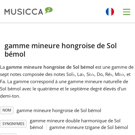
Me
Bahasa Indonesia
gamme mineure hongroise de Sol
Български
bémol
La
gamme mineure hongroise de Sol bémol
est une gamme de
Dansk
sept notes composée des notes Sol
♭
, La
♭
, Si
♭
♭
, Do, Ré
♭
, Mi
♭
♭
, et
Fa. La gamme correspond à une gamme mineure naturelle de
Sol bémol avec le quatrième et le septième degré élevés d'un
Deutsch
demi-ton.
English
gamme mineure hongroise de Sol bémol
NOM
gamme mineure double harmonique de Sol
SYNONYMES
bémol
gamme mineure tzigane de Sol bémol
Español