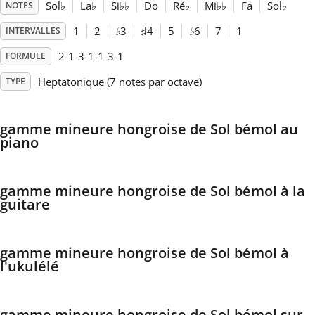
Sol
♭
La
♭
Si
♭
♭
Do
Ré
♭
Mi
♭
♭
Fa
Sol
♭
NOTES
Français
1
2
♭
3
♯
4
5
♭
6
7
1
INTERVALLES
2-1-3-1-1-3-1
FORMULE
한국어
Heptatonique (7 notes par octave)
TYPE
हिन्दी
gamme mineure hongroise de Sol bémol au
piano
Italiano
gamme mineure hongroise de Sol bémol à la
guitare
日本語
gamme mineure hongroise de Sol bémol à
Polski
l'ukulélé
Português
gamme mineure hongroise de Sol bémol sur