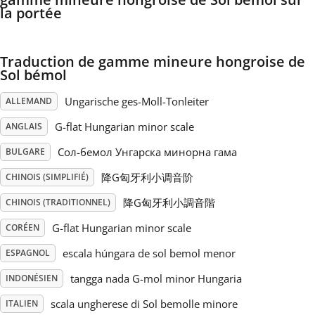
la portée
Русский
Traduction de gamme mineure hongroise de
Sol bémol
Svenska
Ungarische ges-Moll-Tonleiter
ALLEMAND
Tiếng Việt
G-flat Hungarian minor scale
ANGLAIS
Сол-бемол Унгарска минорна гама
BULGARE
Türkçe
降G匈牙利小调音阶
CHINOIS (SIMPLIFIÉ)
降G匈牙利小調音階
CHINOIS (TRADITIONNEL)
Українська
G-flat Hungarian minor scale
CORÉEN
escala húngara de sol bemol menor
ESPAGNOL
简体中文
tangga nada G-mol minor Hungaria
INDONÉSIEN
繁體中文
scala ungherese di Sol bemolle minore
ITALIEN