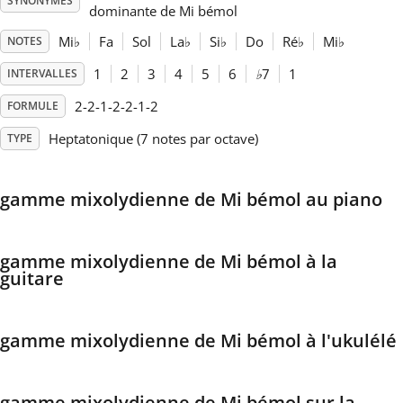
SYNONYMES
dominante de Mi bémol
Français
Mi
♭
Fa
Sol
La
♭
Si
♭
Do
Ré
♭
Mi
♭
NOTES
1
2
3
4
5
6
♭
7
1
INTERVALLES
한국어
2-2-1-2-2-1-2
FORMULE
Heptatonique (7 notes par octave)
TYPE
हिन्दी
gamme mixolydienne de Mi bémol au piano
Italiano
gamme mixolydienne de Mi bémol à la
日本語
guitare
Polski
gamme mixolydienne de Mi bémol à l'ukulélé
Português
gamme mixolydienne de Mi bémol sur la