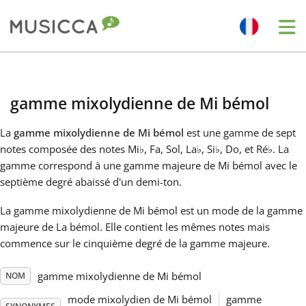
Me
Bahasa Indonesia
gamme mixolydienne de Mi bémol
Български
La
gamme mixolydienne de Mi bémol
est une gamme de sept
notes composée des notes Mi
♭
, Fa, Sol, La
♭
, Si
♭
, Do, et Ré
♭
. La
Dansk
gamme correspond à une gamme majeure de Mi bémol avec le
septième degré abaissé d'un demi-ton.
Deutsch
La gamme mixolydienne de Mi bémol est un mode de la gamme
majeure de La bémol. Elle contient les mêmes notes mais
commence sur le cinquième degré de la gamme majeure.
English
gamme mixolydienne de Mi bémol
NOM
Español
mode mixolydien de Mi bémol
gamme