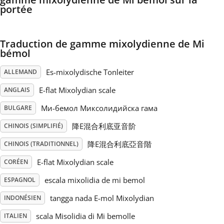
portée
Русский
Traduction de gamme mixolydienne de Mi
bémol
Svenska
Es-mixolydische Tonleiter
ALLEMAND
Tiếng Việt
E-flat Mixolydian scale
ANGLAIS
Mи-бемол Миксолидийска гама
BULGARE
Türkçe
降E混合利底亚音阶
CHINOIS (SIMPLIFIÉ)
降E混合利底亞音階
CHINOIS (TRADITIONNEL)
Українська
E-flat Mixolydian scale
CORÉEN
escala mixolidia de mi bemol
ESPAGNOL
简体中文
tangga nada E-mol Mixolydian
INDONÉSIEN
繁體中文
scala Misolidia di Mi bemolle
ITALIEN