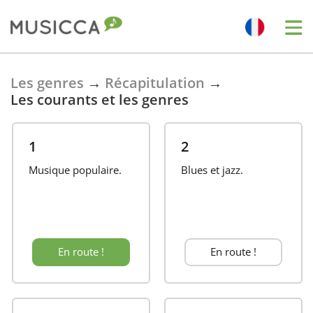
Bahasa Indonesia
Les genres
→
Récapitulation
→
Les courants et les genres
Български
1
2
Dansk
Musique populaire.
Blues et jazz.
Deutsch
En route !
En route !
English
Español