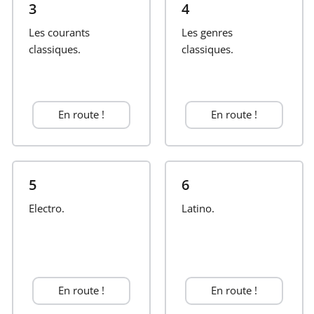
3
4
Français
Les courants
Les genres
classiques.
classiques.
한국어
En route !
En route !
हिन्दी
Italiano
5
6
Electro.
日本語
Latino.
Polski
En route !
En route !
Português