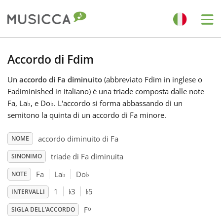
Me
Bahasa Indonesia
Accordo di Fdim
Un
accordo di Fa diminuito
(abbreviato Fdim in inglese o
Български
Fadiminished in italiano) è una triade composta dalle note
Fa, La
♭
, e Do
♭
. L'accordo si forma abbassando di un
Dansk
semitono la quinta di un accordo di Fa minore.
accordo diminuito di Fa
NOME
Deutsch
triade di Fa diminuita
SINONIMO
Fa
La
♭
Do
♭
NOTE
English
♭
♭
1
3
5
INTERVALLI
o
Español
F
SIGLA DELL’ACCORDO