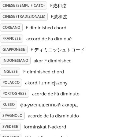
F减和弦
CINESE (SEMPLIFICATO)
Русский
F減和弦
CINESE (TRADIZIONALE)
F diminished chord
COREANO
Svenska
accord de Fa diminué
FRANCESE
F ディミニッシュトコード
GIAPPONESE
Tiếng Việt
akor F diminished
INDONESIANO
Türkçe
F diminished chord
INGLESE
akord f zmniejszony
POLACCO
Українська
acorde de Fá diminuto
PORTOGHESE
фа-уменьшенный аккорд
RUSSO
简体中文
acorde de fa disminuido
SPAGNOLO
förminskat F-ackord
SVEDESE
繁體中文