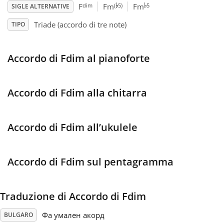
♭
♭
dim
(
5)
5
F
Fm
Fm
SIGLE ALTERNATIVE
Français
Triade (accordo di tre note)
TIPO
한국어
Accordo di Fdim al pianoforte
हिन्दी
Accordo di Fdim alla chitarra
Italiano
Accordo di Fdim all’ukulele
日本語
Accordo di Fdim sul pentagramma
Polski
Traduzione di Accordo di Fdim
Português
Фа умален акорд
BULGARO