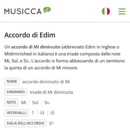
Me
Bahasa Indonesia
Accordo di Edim
Un
accordo di Mi diminuito
(abbreviato Edim in inglese o
Български
Midiminished in italiano) è una triade composta dalle note
Mi, Sol, e Si
♭
. L'accordo si forma abbassando di un semitono
Dansk
la quinta di un accordo di Mi minore.
accordo diminuito di Mi
NOME
Deutsch
triade di Mi diminuita
SINONIMO
Mi
Sol
Si
♭
NOTE
English
♭
♭
1
3
5
INTERVALLI
o
Español
E
SIGLA DELL’ACCORDO