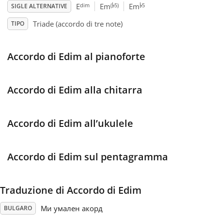
♭
♭
dim
(
5)
5
E
Em
Em
SIGLE ALTERNATIVE
Français
Triade (accordo di tre note)
TIPO
한국어
Accordo di Edim al pianoforte
हिन्दी
Accordo di Edim alla chitarra
Italiano
Accordo di Edim all’ukulele
日本語
Accordo di Edim sul pentagramma
Polski
Traduzione di Accordo di Edim
Português
Ми умален акорд
BULGARO