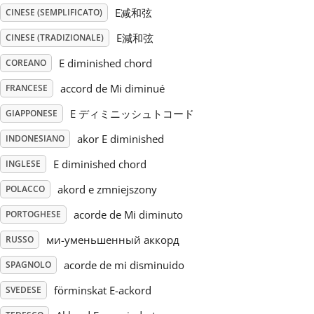
E减和弦
CINESE (SEMPLIFICATO)
Русский
E減和弦
CINESE (TRADIZIONALE)
E diminished chord
COREANO
Svenska
accord de Mi diminué
FRANCESE
E ディミニッシュトコード
GIAPPONESE
Tiếng Việt
akor E diminished
INDONESIANO
Türkçe
E diminished chord
INGLESE
akord e zmniejszony
POLACCO
Українська
acorde de Mi diminuto
PORTOGHESE
ми-уменьшенный аккорд
RUSSO
简体中文
acorde de mi disminuido
SPAGNOLO
förminskat E-ackord
SVEDESE
繁體中文