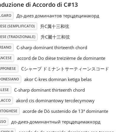
aduzione di Accordo di C#13
До-диез доминантов терцдецимакорд
LGARO
升C属十三和弦
ESE (SEMPLIFICATO)
升C屬十三和弦
ESE (TRADIZIONALE)
C-sharp dominant thirteenth chord
REANO
accord de Do dièse treizième de dominante
ANCESE
Cシャープ ドミナントサーティーンスコード
APPONESE
akor C-kres dominan ketiga belas
DONESIANO
C-sharp dominant thirteenth chord
GLESE
akord cis dominantowy tercdecymowy
LACCO
acorde de Dó sustenido de 13ª dominante
RTOGHESE
до-диез-доминантный терцдецимаккорд
SSO