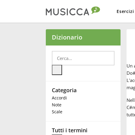
Esercizi
Bahasa Indonesia
Dizionario
Български
Un
Dansk
Do#m
L'a
mag
Categoria
Deutsch
Accordi
Nell
Note
C#m
English
Scale
tutt
Español
Tutti i termini