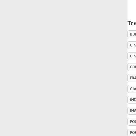
Русский
Tr
Svenska
BU
CIN
Tiếng Việt
CIN
CO
Türkçe
FR
GI
Українська
IN
简体中文
IN
PO
繁體中文
PO