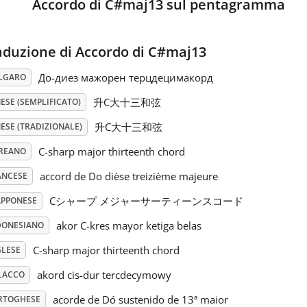
Accordo di C#maj13 sul pentagramma
aduzione di Accordo di C#maj13
До-диез мажорен терцдецимакорд
LGARO
升C大十三和弦
ESE (SEMPLIFICATO)
升C大十三和弦
ESE (TRADIZIONALE)
C-sharp major thirteenth chord
REANO
accord de Do dièse treizième majeure
ANCESE
Cシャープ メジャーサーティーンスコード
APPONESE
akor C-kres mayor ketiga belas
DONESIANO
C-sharp major thirteenth chord
GLESE
akord cis-dur tercdecymowy
LACCO
acorde de Dó sustenido de 13ª maior
RTOGHESE