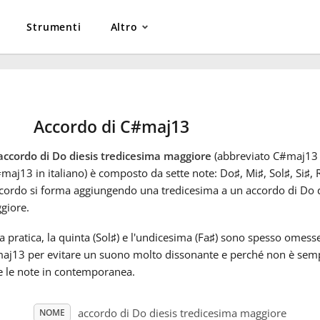
Strumenti
Altro
Accordo di C#maj13
accordo di Do diesis tredicesima maggiore
(abbreviato C#maj13 i
aj13 in italiano) è composto da sette note: Do
♯
, Mi
♯
, Sol
♯
, Si
♯
, 
ccordo si forma aggiungendo una tredicesima a un accordo di Do 
giore.
a pratica, la quinta (Sol
♯
) e l'undicesima (Fa
♯
) sono spesso omesse
aj13 per evitare un suono molto dissonante e perché non è semp
e le note in contemporanea.
accordo di Do diesis tredicesima maggiore
NOME