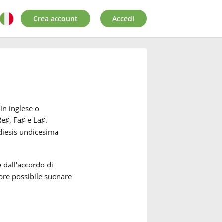
Crea account
Accedi
n inglese o
Re
♯
, Fa
♯
e La
♯
.
diesis undicesima
 dall'accordo di
re possibile suonare