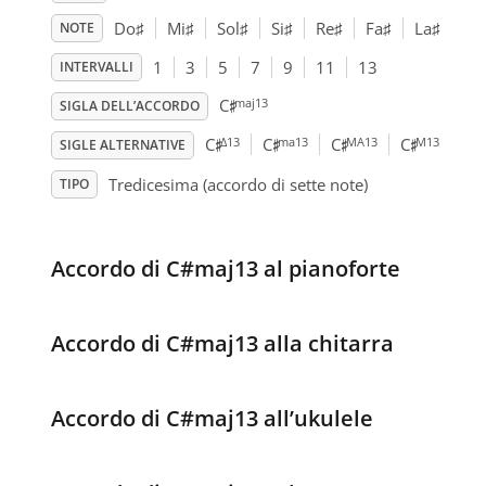
Do
♯
Mi
♯
Sol
♯
Si
♯
Re
♯
Fa
♯
La
♯
NOTE
1
3
5
7
9
11
13
INTERVALLI
♯
maj13
C
SIGLA DELL’ACCORDO
♯
♯
♯
♯
Δ13
ma13
MA13
M13
C
C
C
C
SIGLE ALTERNATIVE
Tredicesima (accordo di sette note)
TIPO
Accordo di C#maj13 al pianoforte
Accordo di C#maj13 alla chitarra
Accordo di C#maj13 all’ukulele