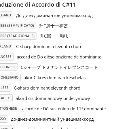
aduzione di Accordo di C#11
До-диез доминантов ундецимакорд
LGARO
升C属十一和弦
ESE (SEMPLIFICATO)
升C屬十一和弦
ESE (TRADIZIONALE)
C-sharp dominant eleventh chord
REANO
accord de Do dièse onzième de dominante
ANCESE
Cシャープ ドミナントイレブンスコード
APPONESE
akor C-kres dominan kesebelas
DONESIANO
C-sharp dominant eleventh chord
GLESE
akord cis dominantowy undecymowy
LACCO
acorde de Dó sustenido de 11ª dominante
RTOGHESE
до-диез-доминантный ундецимаккорд
SSO