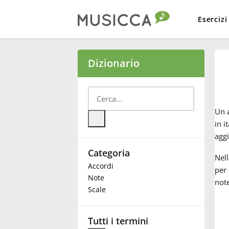
Esercizi
Bahasa Indonesia
Dizionario
Български
Un
Dansk
in i
agg
Categoria
Deutsch
Nell
Accordi
per 
Note
not
English
Scale
Español
Tutti i termini