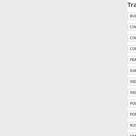
Tr
Русский
BU
CIN
Svenska
CIN
CO
Tiếng Việt
FR
Türkçe
GI
IN
Українська
IN
PO
简体中文
PO
RU
繁體中文