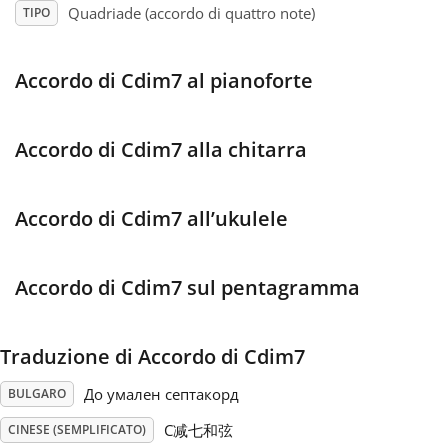
Quadriade (accordo di quattro note)
TIPO
Français
Accordo di Cdim7 al pianoforte
한국어
Accordo di Cdim7 alla chitarra
हिन्दी
Accordo di Cdim7 all’ukulele
Italiano
Accordo di Cdim7 sul pentagramma
日本語
Traduzione di Accordo di Cdim7
Polski
До умален септакорд
BULGARO
Português
C减七和弦
CINESE (SEMPLIFICATO)