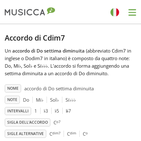
Me
Bahasa Indonesia
Accordo di Cdim7
Un
accordo di Do settima diminuita
(abbreviato Cdim7 in
Български
inglese o Dodim7 in italiano) è composto da quattro note:
Do, Mi
♭
, Sol
♭
e Si
♭
♭
♭
. L'accordo si forma aggiungendo una
Dansk
settima diminuita a un accordo di Do diminuito.
accordo di Do settima diminuita
NOME
Deutsch
Do
Mi
♭
Sol
♭
Si
♭
♭
♭
NOTE
♭
♭
𝄫
1
3
5
7
INTERVALLI
English
o7
C
SIGLA DELL’ACCORDO
dim7
dim
o
Español
C
C
C
SIGLE ALTERNATIVE