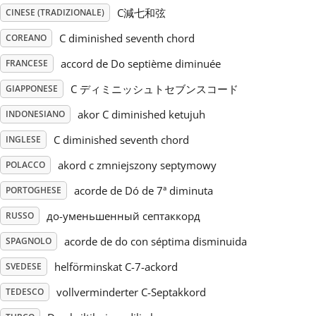
C減七和弦
CINESE (TRADIZIONALE)
Русский
C diminished seventh chord
COREANO
accord de Do septième diminuée
FRANCESE
Svenska
C ディミニッシュトセブンスコード
GIAPPONESE
akor C diminished ketujuh
INDONESIANO
Tiếng Việt
C diminished seventh chord
INGLESE
Türkçe
akord c zmniejszony septymowy
POLACCO
acorde de Dó de 7ª diminuta
PORTOGHESE
Українська
до-уменьшенный септаккорд
RUSSO
acorde de do con séptima disminuida
SPAGNOLO
简体中文
helförminskat C-7-ackord
SVEDESE
vollverminderter C-Septakkord
TEDESCO
繁體中文