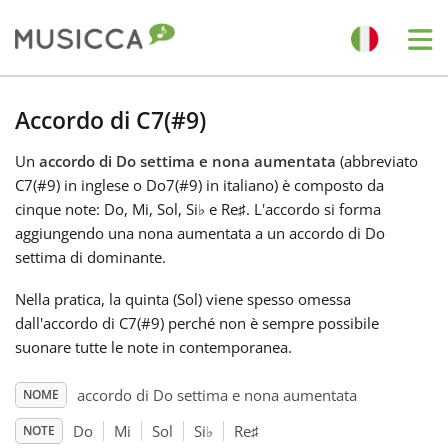
Me
Bahasa Indonesia
Accordo di C7(#9)
Un
accordo di Do settima e nona aumentata
(abbreviato
Български
C7(#9) in inglese o Do7(#9) in italiano) è composto da
cinque note: Do, Mi, Sol, Si
♭
e Re
♯
. L'accordo si forma
Dansk
aggiungendo una nona aumentata a un accordo di Do
settima di dominante.
Deutsch
Nella pratica, la quinta (Sol) viene spesso omessa
dall'accordo di C7(#9) perché non è sempre possibile
suonare tutte le note in contemporanea.
English
accordo di Do settima e nona aumentata
NOME
Español
Do
Mi
Sol
Si
♭
Re
♯
NOTE