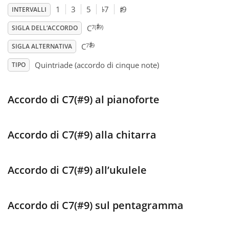
♯
♭
1
3
5
7
9
INTERVALLI
♯
Français
7(
9)
C
SIGLA DELL’ACCORDO
♯
7
9
C
SIGLA ALTERNATIVA
한국어
Quintriade (accordo di cinque note)
TIPO
हिन्दी
Accordo di C7(#9) al pianoforte
Italiano
Accordo di C7(#9) alla chitarra
日本語
Accordo di C7(#9) all’ukulele
Polski
Accordo di C7(#9) sul pentagramma
Português