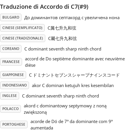
Traduzione di Accordo di C7(#9)
Русский
До доминантов септакорд с увеличена нона
BULGARO
C属七升九和弦
CINESE (SEMPLIFICATO)
Svenska
C屬七升九和弦
CINESE (TRADIZIONALE)
C dominant seventh sharp ninth chord
Tiếng Việt
COREANO
accord de Do septième dominante avec neuvième
FRANCESE
dièse
Türkçe
C ドミナントセブンスシャープナインスコード
GIAPPONESE
akor C dominan ketujuh kres kesembilan
INDONESIANO
Українська
C dominant seventh sharp ninth chord
INGLESE
简体中文
akord c dominantowy septymowy z noną
POLACCO
zwiększoną
acorde de Dó de 7ª da dominante com 9ª
繁體中文
PORTOGHESE
aumentada