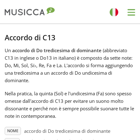
Me
Bahasa Indonesia
Accordo di C13
Un
accordo di Do tredicesima di dominante
(abbreviato
Български
C13 in inglese o Do13 in italiano) è composto da sette note:
Do, Mi, Sol, Si
♭
, Re, Fa e La. L'accordo si forma aggiungendo
Dansk
una tredicesima a un accordo di Do undicesima di
dominante.
Deutsch
Nella pratica, la quinta (Sol) e l'undicesima (Fa) sono spesso
omesse dall'accordo di C13 per evitare un suono molto
dissonante e perché non è sempre possibile suonare tutte le
English
note in contemporanea.
accordo di Do tredicesima di dominante
NOME
Español