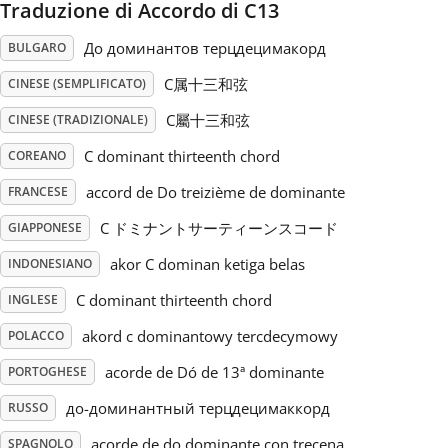
Traduzione di Accordo di C13
Русский
До доминантов терцдецимакорд
BULGARO
C属十三和弦
CINESE (SEMPLIFICATO)
Svenska
C屬十三和弦
CINESE (TRADIZIONALE)
C dominant thirteenth chord
COREANO
Tiếng Việt
accord de Do treizième de dominante
FRANCESE
C ドミナントサーティーンスコード
GIAPPONESE
Türkçe
akor C dominan ketiga belas
INDONESIANO
Українська
C dominant thirteenth chord
INGLESE
akord c dominantowy tercdecymowy
POLACCO
简体中文
acorde de Dó de 13ª dominante
PORTOGHESE
до-доминантный терцдецимаккорд
RUSSO
繁體中文
acorde de do dominante con trecena
SPAGNOLO