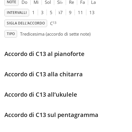
Do
Mi
Sol
Si
♭
Re
Fa
La
NOTE
♭
Français
1
3
5
7
9
11
13
INTERVALLI
13
C
SIGLA DELL’ACCORDO
한국어
Tredicesima (accordo di sette note)
TIPO
हिन्दी
Accordo di C13 al pianoforte
Italiano
Accordo di C13 alla chitarra
日本語
Accordo di C13 all’ukulele
Polski
Accordo di C13 sul pentagramma
Português