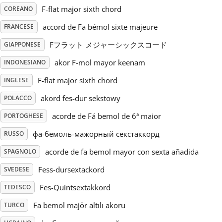
F-flat major sixth chord
COREANO
Русский
accord de Fa bémol sixte majeure
FRANCESE
Fフラット メジャーシックスコード
GIAPPONESE
Svenska
akor F-mol mayor keenam
INDONESIANO
F-flat major sixth chord
INGLESE
Tiếng Việt
akord fes-dur sekstowy
POLACCO
Türkçe
acorde de Fá bemol de 6ª maior
PORTOGHESE
фа-бемоль-мажорный секстаккорд
RUSSO
Українська
acorde de fa bemol mayor con sexta añadida
SPAGNOLO
Fess-dursextackord
SVEDESE
简体中文
Fes-Quintsextakkord
TEDESCO
Fa bemol majör altılı akoru
TURCO
繁體中文