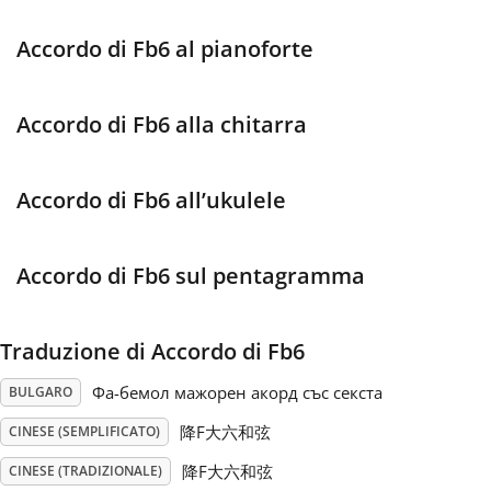
Français
Accordo di Fb6 al pianoforte
한국어
Accordo di Fb6 alla chitarra
हिन्दी
Accordo di Fb6 all’ukulele
Italiano
Accordo di Fb6 sul pentagramma
日本語
Traduzione di Accordo di Fb6
Фа-бемол мажорен акорд със секста
BULGARO
Polski
降F大六和弦
CINESE (SEMPLIFICATO)
Português
降F大六和弦
CINESE (TRADIZIONALE)