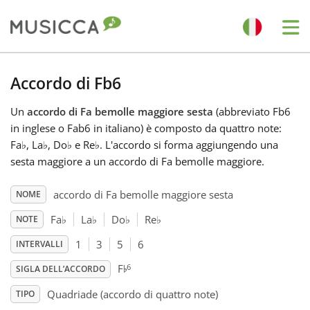
Me
Bahasa Indonesia
Accordo di Fb6
Un
accordo di Fa bemolle maggiore sesta
(abbreviato Fb6
Български
in inglese o Fab6 in italiano) è composto da quattro note:
Fa
♭
, La
♭
, Do
♭
e Re
♭
. L'accordo si forma aggiungendo una
Dansk
sesta maggiore a un accordo di Fa bemolle maggiore.
accordo di Fa bemolle maggiore sesta
NOME
Deutsch
Fa
♭
La
♭
Do
♭
Re
♭
NOTE
1
3
5
6
INTERVALLI
English
♭
6
F
SIGLA DELL’ACCORDO
Español
Quadriade (accordo di quattro note)
TIPO