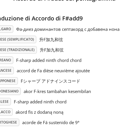
aduzione di Accordo di F#add9
Фа-диез доминантов септакорд с добавена нона
LGARO
升F加九和弦
ESE (SEMPLIFICATO)
升F加九和弦
ESE (TRADIZIONALE)
F-sharp added ninth chord chord
REANO
accord de Fa dièse neuvième ajoutée
ANCESE
Fシャープ アドナインスコード
APPONESE
akor F-kres tambahan kesembilan
DONESIANO
F-sharp added ninth chord
GLESE
akord fis z dodaną noną
LACCO
acorde de Fá sustenido de 9ª
RTOGHESE