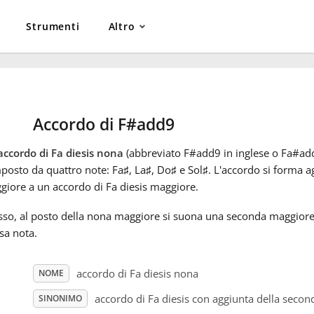
Strumenti
Altro
Accordo di F#add9
accordo di Fa diesis nona
(abbreviato F#add9 in inglese o Fa#add9
posto da quattro note: Fa
♯
, La
♯
, Do
♯
e Sol
♯
. L'accordo si forma
iore a un accordo di Fa diesis maggiore.
sso, al posto della nona maggiore si suona una seconda maggiore
sa nota.
accordo di Fa diesis nona
NOME
accordo di Fa diesis con aggiunta della secon
SINONIMO