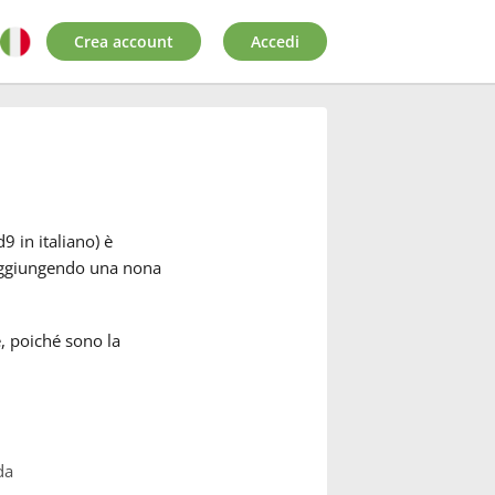
Crea account
Accedi
 in italiano) è
 aggiungendo una nona
, poiché sono la
da