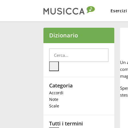
Esercizi
Bahasa Indonesia
Dizionario
Български
Un
Dansk
com
magg
Categoria
Deutsch
Spe
Accordi
stes
Note
English
Scale
Español
Tutti i termini