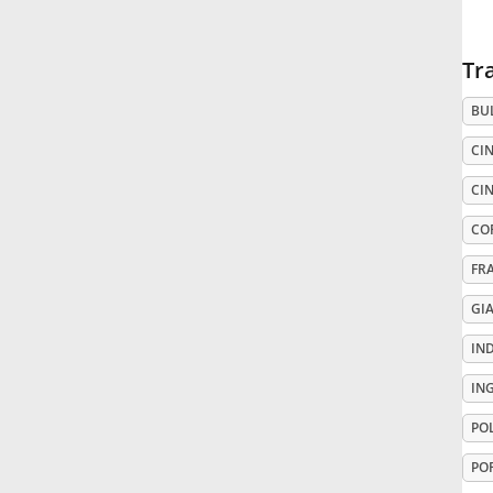
Русский
Tr
BU
Svenska
CIN
Tiếng Việt
CIN
CO
Türkçe
FR
GI
Українська
IN
IN
简体中文
PO
繁體中文
PO