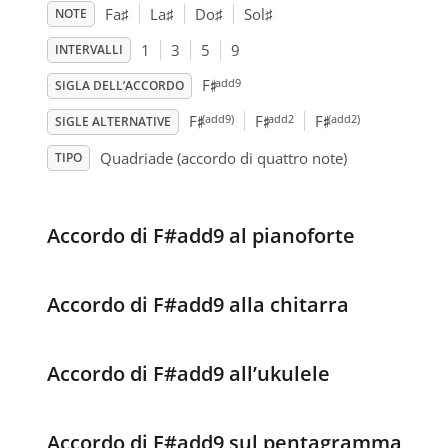
Fa
♯
La
♯
Do
♯
Sol
♯
NOTE
1
3
5
9
INTERVALLI
♯
add9
F
SIGLA DELL’ACCORDO
♯
♯
♯
(add9)
add2
(add2)
F
F
F
SIGLE ALTERNATIVE
Quadriade (accordo di quattro note)
TIPO
Accordo di F#add9 al pianoforte
Accordo di F#add9 alla chitarra
Accordo di F#add9 all’ukulele
Accordo di F#add9 sul pentagramma